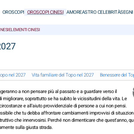
OROSCOPI
OROSCOPI CINESI
AMORE
ASTRO CELEBRITÀ
SEGNI
INESI
ELEMENTI CINESI
 2027
 Topo nel 2027
Vita familiare del Topo nel 2027
Benessere del To
aggeranno a non pensare più al passato e a guardare verso il
migliorare, soprattutto se ha subito le vicissitudini della vita. Le
 circostanze e all'aiuto provvidenziale di persone a cui non pensi.
ssibile che tu debba affrontare cambiamenti improvvisi di situazione
ruttivo che innervosirsi. Perché non dimenticare che quest'anno, qu
amente sulla giusta strada.