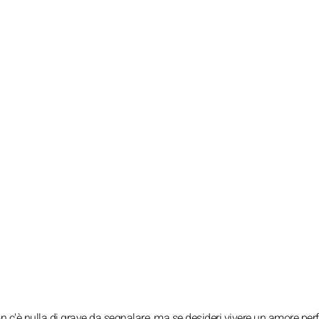
on c'è nulla di grave da segnalare, ma se desideri vivere un amore perf