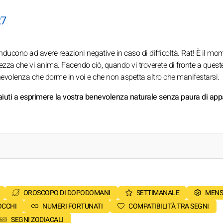
27
vi inducono ad avere reazioni negative in caso di difficoltà. Rat! È il mo
rezza che vi anima. Facendo ciò, quando vi troverete di fronte a quest
enevolenza che dorme in voi e che non aspetta altro che manifestarsi.
 aiuti a esprimere la vostra benevolenza naturale senza paura di app
OROSCOPO DI DOPODOMANI
SETTIMANALE
MENS
OCCHI
NUMERI FORTUNATI
COMPATIBILITÀ TRA SEGNI
SEGNI ZODIACALI