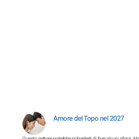
Amore del Topo nel 2027
Questo settore potrebbe richiederti di fare alcuni sforzi. N