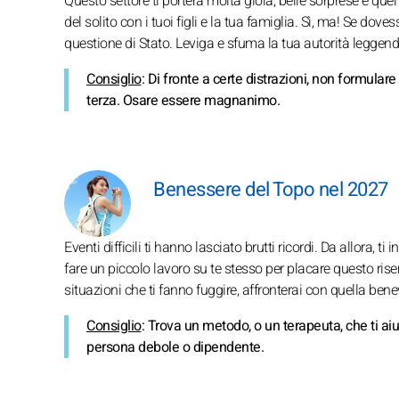
Questo settore ti porterà molta gioia, belle sorprese e que
del solito con i tuoi figli e la tua famiglia. Sì, ma! Se dove
questione di Stato. Leviga e sfuma la tua autorità leggend
Consiglio
: Di fronte a certe distrazioni, non formulare
terza. Osare essere magnanimo.
Benessere del Topo nel 2027
Eventi difficili ti hanno lasciato brutti ricordi. Da allora, 
fare un piccolo lavoro su te stesso per placare questo ris
situazioni che ti fanno fuggire, affronterai con quella be
Consiglio
: Trova un metodo, o un terapeuta, che ti a
persona debole o dipendente.