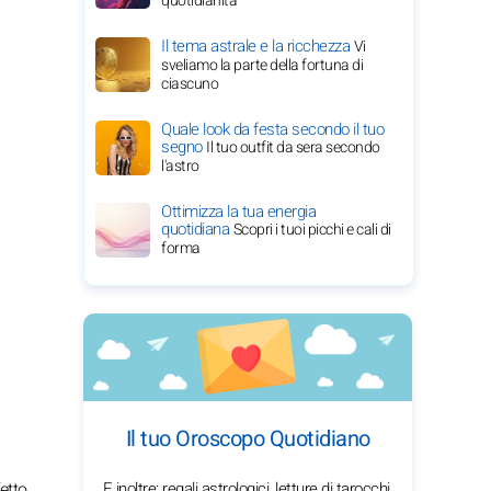
quotidianità
Il tema astrale e la ricchezza
Vi
sveliamo la parte della fortuna di
ciascuno
Quale look da festa secondo il tuo
segno
Il tuo outfit da sera secondo
l'astro
Ottimizza la tua energia
quotidiana
Scopri i tuoi picchi e cali di
forma
Il tuo Oroscopo Quotidiano
etto,
E inoltre: regali astrologici, letture di tarocchi,