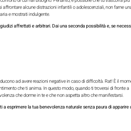
l conforto di cui hai bisogno. Pertanto, è possibile che tu trascorra pi
ssi affrontare alcune distrazioni infantili o adolescenziali, non farne un
aria e mostrati indulgente.
 giudizi affrettati e arbitrari. Dai una seconda possibilità e, se necess
ti inducono ad avere reazioni negative in caso di difficoltà. Rat! È il mom
entimento che ti anima. In questo modo, quando ti troverai di fronte a
nevolenza che dorme in te e che non aspetta altro che manifestarsi.
iuti a esprimere la tua benevolenza naturale senza paura di apparire