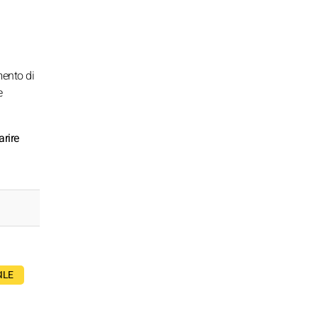
mento di
e
arire
ILE