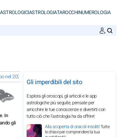
 ASTROLOGICI
ASTROLOGIA
TAROCCHI
NUMEROLOGIA
CERCA
po nel 2027
Vita spirituale del Topo nel 2027
Gli imperdibili del sito
Esplora gli oroscopi, gli articoli e le app
astrologiche più seguite, pensate per
arricchire le tue conoscenze e divertirti con
. In
tutto ciò che l'astrologia ha da offrire!
ando gli
Alla scoperta di oracoli insoliti!
Tutte
le chiavi per comprendere la tua