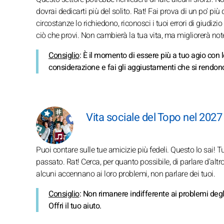
dovrai dedicarti più del solito. Rat! Fai prova di un po' 
circostanze lo richiedono, riconosci i tuoi errori di giudiz
ciò che provi. Non cambierà la tua vita, ma migliorerà no
Consiglio
: È il momento di essere più a tuo agio con l
considerazione e fai gli aggiustamenti che si rendono
Vita sociale del Topo nel 2027
Puoi contare sulle tue amicizie più fedeli. Questo lo sai! T
passato. Rat! Cerca, per quanto possibile, di parlare d'altro
alcuni accennano ai loro problemi, non parlare dei tuoi.
Consiglio
: Non rimanere indifferente ai problemi degli
Offri il tuo aiuto.