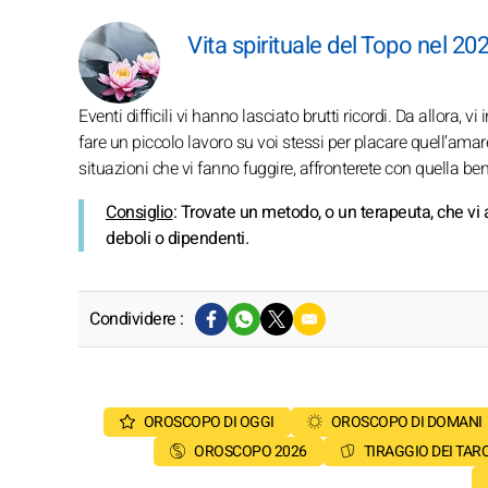
Vita spirituale del Topo nel 20
Eventi difficili vi hanno lasciato brutti ricordi. Da allora, 
fare un piccolo lavoro su voi stessi per placare quell’ama
situazioni che vi fanno fuggire, affronterete con quella b
Consiglio
: Trovate un metodo, o un terapeuta, che vi
deboli o dipendenti.
Condividere :
OROSCOPO DI OGGI
OROSCOPO DI DOMANI
OROSCOPO 2026
TIRAGGIO DEI TAR