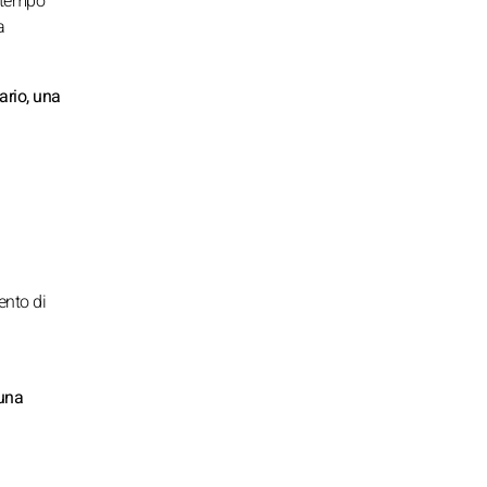
ù tempo
a
ario, una
ento di
 una