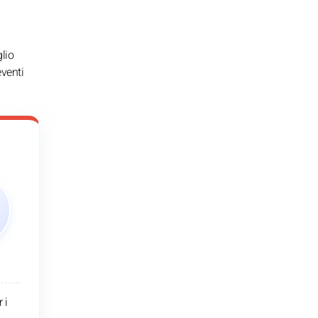
glio
eventi
 i