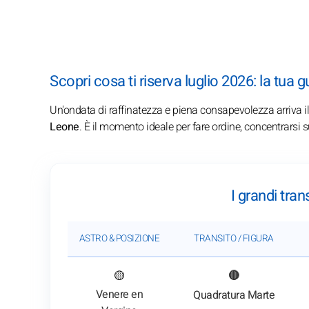
Scopri cosa ti riserva luglio 2026: la tua 
Un'ondata di raffinatezza e piena consapevolezza arriva i
Leone
. È il momento ideale per fare ordine, concentrarsi 
I grandi tran
ASTRO & POSIZIONE
TRANSITO / FIGURA
: Vedi l'analisi del transito
🟡
🔴
Venere en
Quadratura Marte