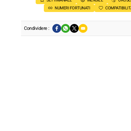
SETTIMANALE
MENSILE
OROSC
NUMERI FORTUNATI
COMPATIBILIT
Condividere :