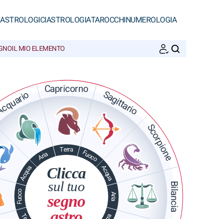
 ASTROLOGICI
ASTROLOGIA
TAROCCHI
NUMEROLOGIA
EGNO
IL MIO ELEMENTO
CERCA
Capricorno
Sagittario
cquario
Scorpione
Terra
Fuoco
Aria
Acqua
Acqua
Clicca
sul tuo
Bilancia
Fuoco
Aria
segno
astro