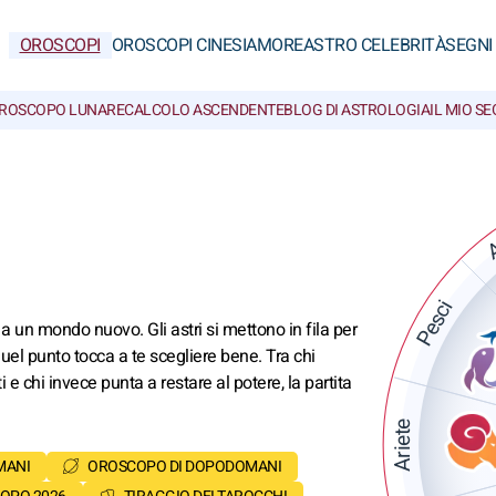
OROSCOPI
OROSCOPI CINESI
AMORE
ASTRO CELEBRITÀ
SEGNI
ROSCOPO LUNARE
CALCOLO ASCENDENTE
BLOG DI ASTROLOGIA
IL MIO S
A
Pesci
a un mondo nuovo. Gli astri si mettono in fila per
el punto tocca a te scegliere bene. Tra chi
ti e chi invece punta a restare al potere, la partita
Ariete
MANI
OROSCOPO DI DOPODOMANI