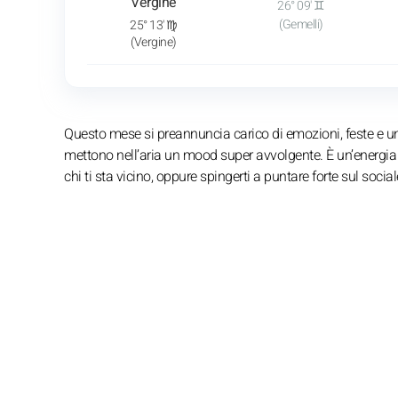
Vergine
26° 09' ♊
(Gemelli)
25° 13' ♍
(Vergine)
Questo mese si preannuncia carico di emozioni, feste e una
mettono nell’aria un mood super avvolgente. È un’energia 
chi ti sta vicino, oppure spingerti a puntare forte sul social