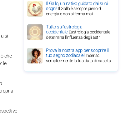
Il Gallo, un nativo guidato dai suoi
sogni!
Il Gallo è sempre pieno di
energia e non si ferma mai
Tutto sull'astrologia
occidentale
L'astrologia occidentale
ra si
determina l'influenza degli astri
Prova la nostra app per scoprire il
tuo segno zodiacale!
Inserisci
iò che
semplicemente la tua data di nascita
r le
co
propria
ospettive