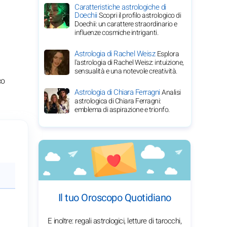
Caratteristiche astrologiche di
Doechii
Scopri il profilo astrologico di
Doechii: un carattere straordinario e
influenze cosmiche intriganti.
Astrologia di Rachel Weisz
Esplora
l'astrologia di Rachel Weisz: intuizione,
sensualità e una notevole creatività.
co
Astrologia di Chiara Ferragni
Analisi
astrologica di Chiara Ferragni:
emblema di aspirazione e trionfo.
Il tuo Oroscopo Quotidiano
E inoltre: regali astrologici, letture di tarocchi,