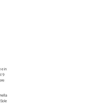
 e in
l 9
ere
nella
 Sole