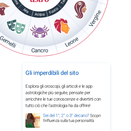
Terra
Terra
Fuoco
Aria
Vergine
Acqua
Gemelli
Leone
Cancro
Gli imperdibili del sito
Esplora gli oroscopi, gli articoli e le app
astrologiche più seguite, pensate per
arricchire le tue conoscenze e divertirti con
tutto ciò che l'astrologia ha da offrire!
Sei del 1°, 2° o 3° decano?
Scopri
l'influenza sulla tua personalità