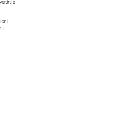
rtirti e
zioni
 il