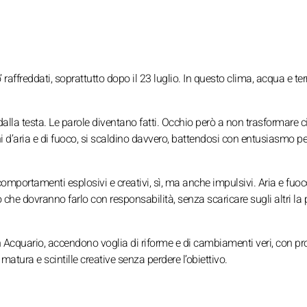
 raffreddati, soprattutto dopo il 23 luglio. In questo clima, acqua e ter
dalla testa. Le parole diventano fatti. Occhio però a non trasformare c
ni d’aria e di fuoco, si scaldino davvero, battendosi con entusiasmo pe
omportamenti esplosivi e creativi, sì, ma anche impulsivi. Aria e fuo
o che dovranno farlo con responsabilità, senza scaricare sugli altri la 
n Acquario, accendono voglia di riforme e di cambiamenti veri, con pr
atura e scintille creative senza perdere l’obiettivo.