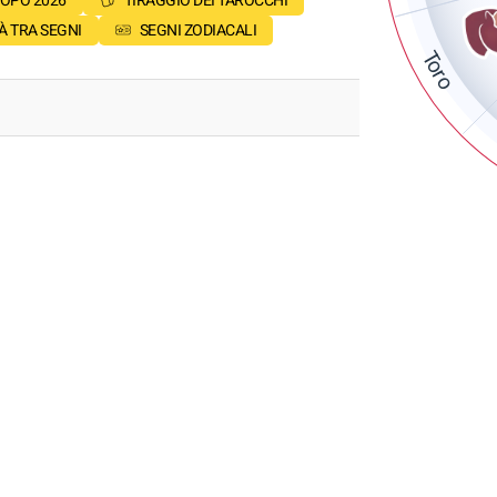
OPO 2026
TIRAGGIO DEI TAROCCHI
À TRA SEGNI
SEGNI ZODIACALI
Toro