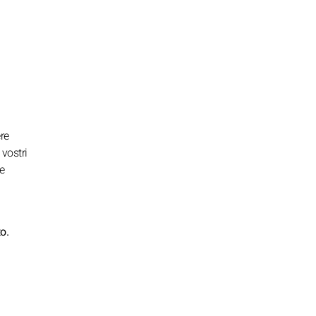
ere
vostri
e
o.