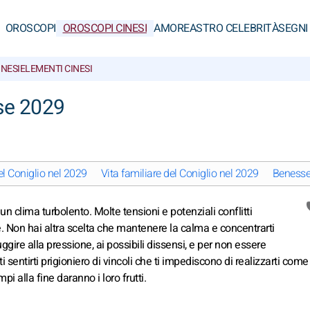
OROSCOPI
OROSCOPI CINESI
AMORE
ASTRO CELEBRITÀ
SEGNI
INESI
ELEMENTI CINESI
ese 2029
el Coniglio nel 2029
Vita familiare del Coniglio nel 2029
Benesser
n un clima turbolento. Molte tensioni e potenziali conflitti
. Non hai altra scelta che mantenere la calma e concentrarti
ggire alla pressione, ai possibili dissensi, e per non essere
i sentirti prigioniero di vincoli che ti impediscono di realizzarti come
i alla fine daranno i loro frutti.