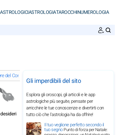
 ASTROLOGICI
ASTROLOGIA
TAROCCHI
NUMEROLOGIA
CERCA
e del Coniglio nel 2029
Vita spirituale del Coniglio nel 2029
Gli imperdibili del sito
Esplora gli oroscopi, gli articoli e le app
astrologiche più seguite, pensate per
arricchire le tue conoscenze e divertirti con
 desideri
tutto ciò che l'astrologia ha da offrire!
Il tuo veglione perfetto secondo il
tuo segno
Punto di forza per Natale:
pranzo, decorazioni, un Natale riuscito