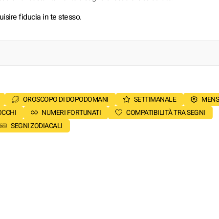
isire fiducia in te stesso.
OROSCOPO DI DOPODOMANI
SETTIMANALE
MENS
OCCHI
NUMERI FORTUNATI
COMPATIBILITÀ TRA SEGNI
SEGNI ZODIACALI