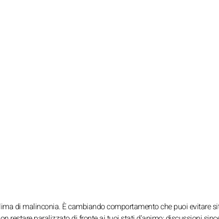
 clima di malinconia. È cambiando comportamento che puoi evitare si
n restare paralizzato di fronte ai tuoi stati d'animo; discussioni since