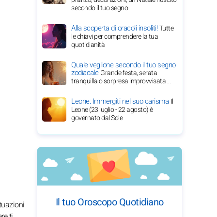
secondo il tuo segno
Alla scoperta di oracoli insoliti!
Tutte
le chiavi per comprendere la tua
quotidianità
Quale veglione secondo il tuo segno
zodiacale
Grande festa, serata
tranquilla o sorpresa improvvisata ...
Leone: Immergiti nel suo carisma
Il
Leone (23 luglio - 22 agosto) è
governato dal Sole
Il tuo Oroscopo Quotidiano
tuazioni
re ti