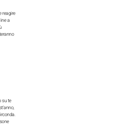
e reagire
line a
ù
nteranno
o su te
st'anno,
circonda.
rsone