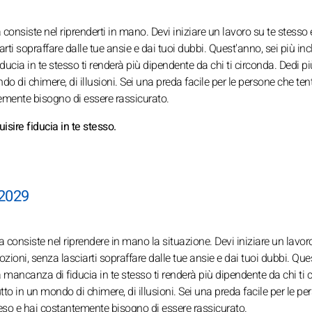
a consiste nel riprenderti in mano. Devi iniziare un lavoro su te stesso 
rti sopraffare dalle tue ansie e dai tuoi dubbi. Quest'anno, sei più inc
ducia in te stesso ti renderà più dipendente da chi ti circonda. Dedi pi
o di chimere, di illusioni. Sei una preda facile per le persone che te
temente bisogno di essere rassicurato.
isire fiducia in te stesso.
 2029
da consiste nel riprendere in mano la situazione. Devi iniziare un lavor
ozioni, senza lasciarti sopraffare dalle tue ansie e dai tuoi dubbi. Que
una mancanza di fiducia in te stesso ti renderà più dipendente da chi ti 
o in un mondo di chimere, di illusioni. Sei una preda facile per le pe
eso e hai costantemente bisogno di essere rassicurato.