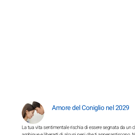
Amore del Coniglio nel 2029
La tua vita sentimentale rischia di essere segnata da un
ambigue e liberarti di alcuni pesi che ti appesantiscono. No