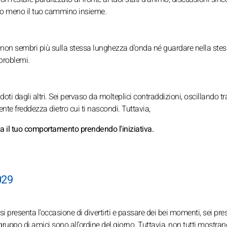
e o meno il tuo cammino insieme.
e, non sembri più sulla stessa lunghezza d'onda né guardare nella ste
 problemi.
 dagli altri. Sei pervaso da molteplici contraddizioni, oscillando tra
nte freddezza dietro cui ti nascondi. Tuttavia,
bia il tuo comportamento prendendo l'iniziativa.
029
presenta l'occasione di divertirti e passare dei bei momenti, sei pre
gruppo di amici sono all'ordine del giorno. Tuttavia, non tutti mostrano