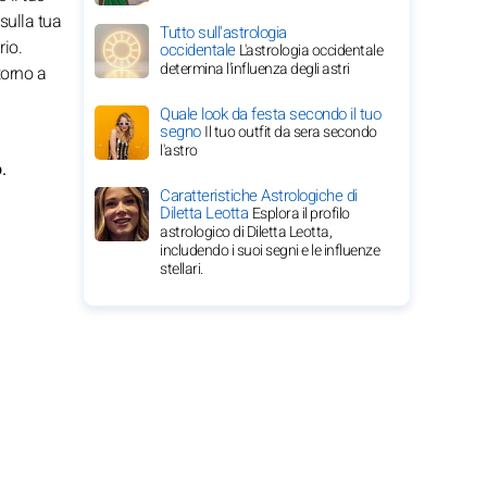
sulla tua
Tutto sull'astrologia
rio.
occidentale
L'astrologia occidentale
determina l'influenza degli astri
torno a
Quale look da festa secondo il tuo
segno
Il tuo outfit da sera secondo
l'astro
.
Caratteristiche Astrologiche di
Diletta Leotta
Esplora il profilo
astrologico di Diletta Leotta,
includendo i suoi segni e le influenze
stellari.