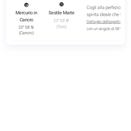
: Vedi l'analisi del transito
🔘
🔴
Cogli alla perfezione la 
Mercurio in
Sestile Marte
spinta ideale che ti sti
Cancro
22° 03' ♉
Dettaglio dell'aspetto
: App
(Toro)
20° 58' ♋
con un angolo di 58° 55'
(Cancro)