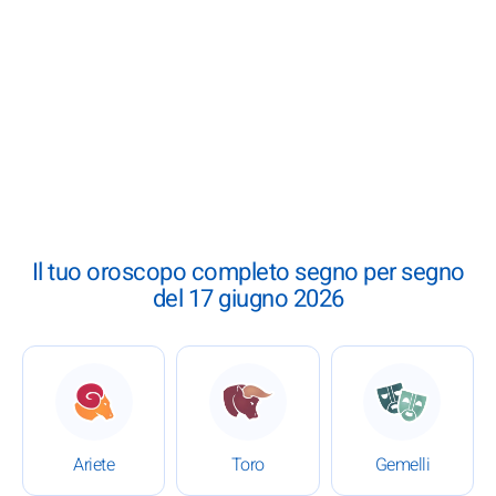
Il tuo oroscopo completo segno per segno
del 17 giugno 2026
: Oroscopo completo del 17 giugno 2026
: Oroscopo completo del 17
: Oroscopo
Ariete
Toro
Gemelli