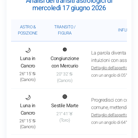
Analisi dei transiti astrologici di
mercoledì 17 giugno 2026
ASTRO &
TRANSITO /
INFLUENZA
POSIZIONE
FIGURA
: Vedi l'analisi del transito
🌙
🔘
La parola diventa lo sp
Luna in
Congiunzione
intuizioni con assoluta
Cancro
con Mercurio
Dettaglio dell'aspetto
: App
26° 15' ♋
20° 32' ♋
con un angolo di 05° 44'
(Cancro)
(Cancro)
: Vedi l'analisi del transito
🌙
🔴
Progredisci con costan
Luna in
Sestile Marte
comune, mettendo a seg
Cancro
21° 41' ♉
Dettaglio dell'aspetto
: App
(Toro)
26° 15' ♋
con un angolo di 64° 35'
(Cancro)