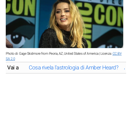
Photo di: Gage Skidmore from Peoria, AZ, United States of America | Licenza:
CC BY-
SA 2.0
Vai a
Cosa rivela l'astrologia di Amber Heard?
Am