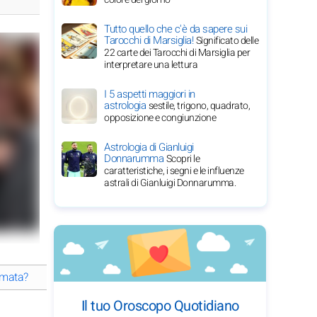
Tutto quello che c'è da sapere sui
Tarocchi di Marsiglia!
Significato delle
22 carte dei Tarocchi di Marsiglia per
interpretare una lettura
I 5 aspetti maggiori in
astrologia
sestile, trigono, quadrato,
opposizione e congiunzione
Astrologia di Gianluigi
Donnarumma
Scopri le
caratteristiche, i segni e le influenze
astrali di Gianluigi Donnarumma.
amata?
Come ha plasmato Bradley Cooper la sua carriera straordin
Il tuo Oroscopo Quotidiano