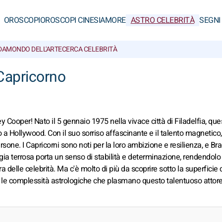
OROSCOPI
OROSCOPI CINESI
AMORE
ASTRO CELEBRITÀ
SEGNI
DA
MONDO DELL'ARTE
CERCA CELEBRITÀ
Capricorno
 Cooper! Nato il 5 gennaio 1975 nella vivace città di Filadelfia, que
 a Hollywood. Con il suo sorriso affascinante e il talento magnetico,
ersone. I Capricorni sono noti per la loro ambizione e resilienza, e Br
rgia terrosa porta un senso di stabilità e determinazione, rendendolo
 delle celebrità. Ma c'è molto di più da scoprire sotto la superficie 
o le complessità astrologiche che plasmano questo talentuoso attor