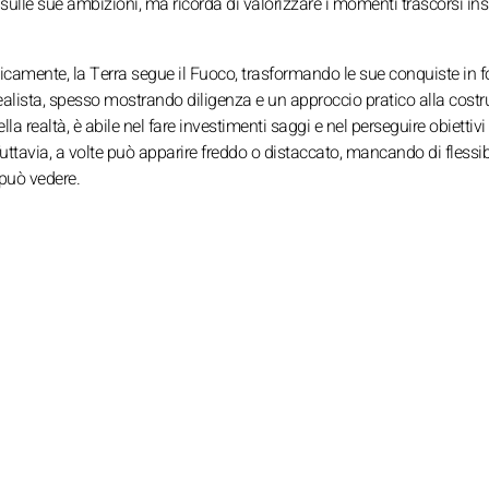
sulle sue ambizioni, ma ricorda di valorizzare i momenti trascorsi in
icamente, la Terra segue il Fuoco, trasformando le sue conquiste in 
alista, spesso mostrando diligenza e un approccio pratico alla costr
 realtà, è abile nel fare investimenti saggi e nel perseguire obiettivi
ttavia, a volte può apparire freddo o distaccato, mancando di flessibi
 può vedere.