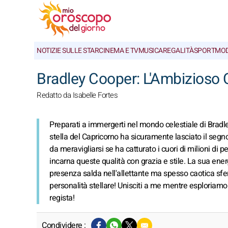
NOTIZIE SULLE STAR
CINEMA E TV
MUSICA
REGALITÀ
SPORT
MO
Bradley Cooper: L'Ambizioso 
Redatto da Isabelle Fortes
Preparati a immergerti nel mondo celestiale di Bradley
stella del Capricorno ha sicuramente lasciato il segno
da meravigliarsi se ha catturato i cuori di milioni di p
incarna queste qualità con grazia e stile. La sua ene
presenza salda nell'allettante ma spesso caotica sfera
personalità stellare! Unisciti a me mentre esploriam
regista!
Condividere :