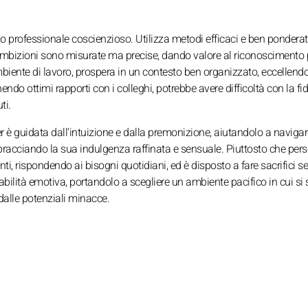
lo professionale coscienzioso. Utilizza metodi efficaci e ben ponderati
e ambizioni sono misurate ma precise, dando valore al riconoscimento 
iente di lavoro, prospera in un contesto ben organizzato, eccellendo 
ndo ottimi rapporti con i colleghi, potrebbe avere difficoltà con la fid
ti.
r è guidata dall'intuizione e dalla premonizione, aiutandolo a naviga
bracciando la sua indulgenza raffinata e sensuale. Piuttosto che pers
nti, rispondendo ai bisogni quotidiani, ed è disposto a fare sacrifici se
erabilità emotiva, portandolo a scegliere un ambiente pacifico in cui si 
dalle potenziali minacce.