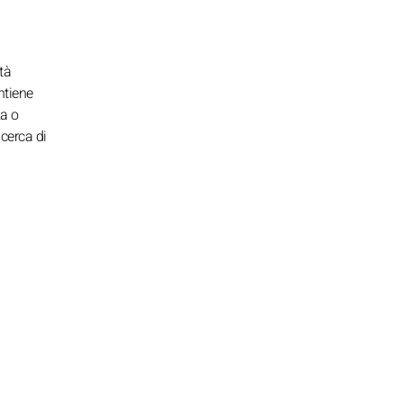
tà
ntiene
za o
cerca di