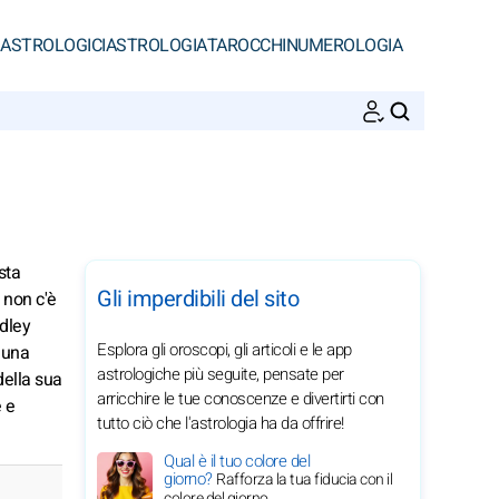
 ASTROLOGICI
ASTROLOGIA
TAROCCHI
NUMEROLOGIA
CERCA
sta
Gli imperdibili del sito
 non c'è
adley
Esplora gli oroscopi, gli articoli e le app
 una
astrologiche più seguite, pensate per
della sua
arricchire le tue conoscenze e divertirti con
e e
tutto ciò che l'astrologia ha da offrire!
Qual è il tuo colore del
giorno?
Rafforza la tua fiducia con il
colore del giorno