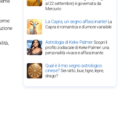
sieme
al 22 settembre) è governata da
Mercurio
forme
La Capra, un segno affascinante!
La
Capra è romantica e d'umore variabile
uzione
Astrologia di Keke Palmer
Scopri il
lità,
profilo zodiacale di Keke Palmer: una
personalità vivace e affascinante.
Qual è il mio segno astrologico
cinese?
Sei ratto, bue, tigre, lepre,
drago?