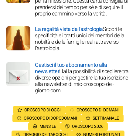
per la riflessione. Questa carta consiglia di
prendersi del tempo per sé e di seguire il
proprio cammino verso la verità.
La regalità vista dall'astrologia
Scopri le
specificità e i tratti unici dei membri della
nobiltà e delle famiglie reali attraverso
l'astrologia.
Gestisci il tuo abbonamento alla
newsletter
Hai la possibilità di scegliere tra
diverse opzioni per gestire la tua iscrizione
alla newsletter di mio-oroscopo-del-
giorno.com
OROSCOPO DI OGGI
OROSCOPO DI DOMANI
OROSCOPO DI DOPODOMANI
SETTIMANALE
MENSILE
OROSCOPO 2026
TIRAGGIO DEI TAROCCHI
NUMERI FORTUNATI