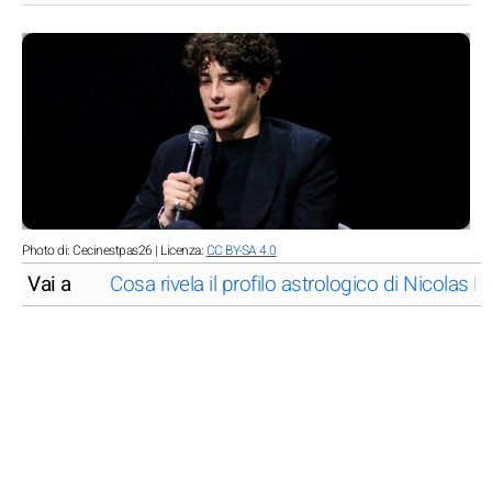
Photo di: Cecinestpas26 | Licenza:
CC BY-SA 4.0
Vai a
Cosa rivela il profilo astrologico di Nicolas