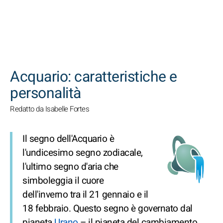
CERCA
Acquario: caratteristiche e
personalità
Redatto da Isabelle Fortes
Il segno dell'Acquario è
l'undicesimo segno zodiacale,
l'ultimo segno d'aria che
simboleggia il cuore
dell'inverno tra il 21 gennaio e il
18 febbraio. Questo segno è governato dal
pianeta
Urano
– il pianeta del cambiamento.