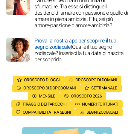
L'amore si declina in un'infinità di
sfumature. Tra esse si distingue il
desiderio di amare con passione e quello di
amare in piena amicizia. E tu, sei più
amore-passione o amore-amicizia?
Prova la nostra app per scoprire il tuo
segno zodiacale!
Qual è il tuo segno
zodiacale? Inserisci la tua data di nascita
per scoprirlo.
OROSCOPO DI OGGI
OROSCOPO DI DOMANI
OROSCOPO DI DOPODOMANI
SETTIMANALE
MENSILE
OROSCOPO 2026
TIRAGGIO DEI TAROCCHI
NUMERI FORTUNATI
COMPATIBILITÀ TRA SEGNI
SEGNI ZODIACALI