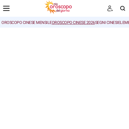
OROSCOPO CINESE MENSILE
OROSCOPO CINESE 2026
SEGNI CINESI
ELEME