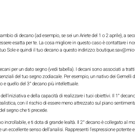
l cambio di decano (ad esempio, se sei un Ariete del 1 o 2 aprile), a se
essere esatta per te. La cosa migliore in questo caso è contattare i nos
 tuo Sole e quindi il tuo decano a questo indirizzo: boutique.sav@mio
decani per un dato segno (vedi tabella). I decani sono associati a tratti
senziali del tuo segno zodiacale. Per esempio, un nativo dei Gemelli d
 e quello del 3° decano più intellettuale.
ell'iniziativa e della capacità di realizzare i tuoi obiettivi. Il 1° deca
ealistica, con il rischio di essere meno attrezzato sul piano sentiment
 del segno che ti precede.
ino incrollabile, e ti dota di grande lealtà. Il 2° decano è collegato al 
 e un eccellente senso dell'analisi. Rappresenti l'espressione potente 