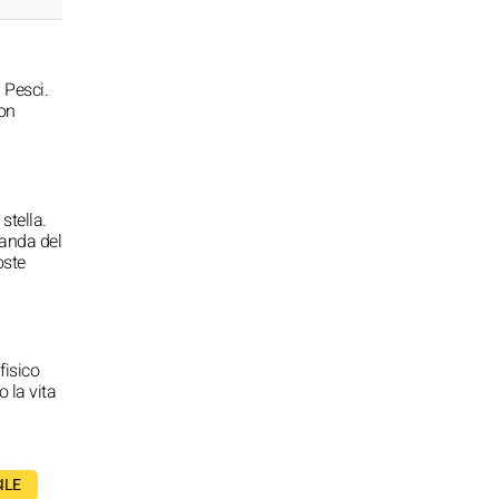
 Pesci.
con
stella.
manda del
oste
 fisico
o la vita
ILE