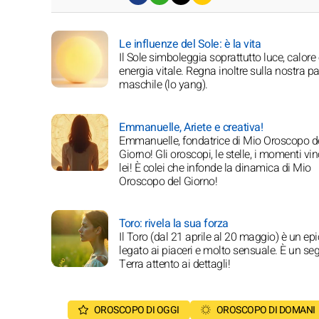
Le influenze del Sole: è la vita
Il Sole simboleggia soprattutto luce, calore
energia vitale. Regna inoltre sulla nostra pa
maschile (lo yang).
Emmanuelle, Ariete e creativa!
Emmanuelle, fondatrice di Mio Oroscopo d
Giorno! Gli oroscopi, le stelle, i momenti vinc
lei! È colei che infonde la dinamica di Mio
Oroscopo del Giorno!
Toro: rivela la sua forza
Il Toro (dal 21 aprile al 20 maggio) è un epi
legato ai piaceri e molto sensuale. È un se
Terra attento ai dettagli!
OROSCOPO DI OGGI
OROSCOPO DI DOMANI