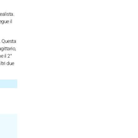
ealista.
egue il
o. Questa
gittario,
 il 2°
ltri due