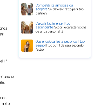
Compatibilità amorosa da
scoprire
Sei davvero fatto per il tuo
partner?
Calcola facilmente il tuo
ascendente!
Scopri le caratteristiche
conda
della tua personalità
tri
-
Quale look da festa secondo il tuo
segno
Il tuo outfit da sera secondo
l'astro
el 1°
no è anche
ale.
mondo
e molto