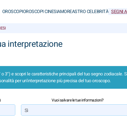
OROSCOPI
OROSCOPI CINESI
AMORE
ASTRO CELEBRITÀ
SEGNI 
ESI
ua interpretazione
° o 3°) e scopri le caratteristiche principali del tuo segno zodiacale. 
onalità per un'interpretazione più precisa del tuo oroscopo.
)
Vuoi salvare le tue informazioni?