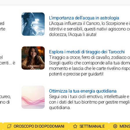
L'importanza dell'acqua in astrologia
 ed
L'Acqua influenza il Cancro, lo Scorpione e i
rte
Istintivi e sensibili, questi nativi agiscono 
dolcezza, l'Acqua li aiuta!
Esplora i metodi di tiraggio dei Tarocchi
el
Tiraggio a croce, ferro di cavallo, zodiaco o 
enti... è
Scegli quello che corrisponde alla tua do
momento e lascia che le carte rivelino risp
potenti e precise per guidarti!
Ottimizza la tua energia quotidiana
cureo,
Segui ora i tuoi cicli emotivo, intellettuale e
gno di
con i dati del tuo bioritmo per gestire megli
quotidiana.
OROSCOPO DI DOPODOMANI
SETTIMANALE
MENS