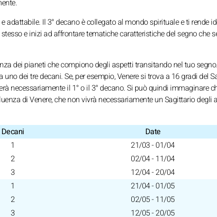
mente.
 e adattabile. Il 3° decano è collegato al mondo spirituale e ti rende id
 stesso e inizi ad affrontare tematiche caratteristiche del segno che s
fluenza dei pianeti che compiono degli aspetti transitando nel tuo segn
uno dei tre decani. Se, per esempio, Venere si trova a 16 gradi del Sa
erà necessariamente il 1° o il 3° decano. Si può quindi immaginare che
luenza di Venere, che non vivrà necessariamente un Sagittario degli a
Decani
Date
1
21/03 - 01/04
2
02/04 - 11/04
3
12/04 - 20/04
1
21/04 - 01/05
2
02/05 - 11/05
3
12/05 - 20/05