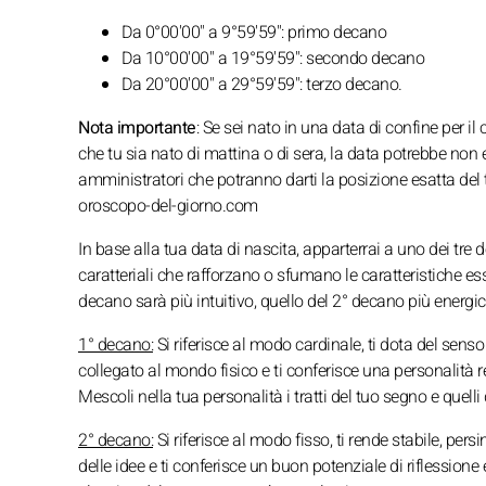
Da 0°00'00" a 9°59'59": primo decano
Da 10°00'00" a 19°59'59": secondo decano
Da 20°00'00" a 29°59'59": terzo decano.
Nota importante
: Se sei nato in una data di confine per i
che tu sia nato di mattina o di sera, la data potrebbe non 
amministratori che potranno darti la posizione esatta del
oroscopo-del-giorno.com
In base alla tua data di nascita, apparterrai a uno dei tre 
caratteriali che rafforzano o sfumano le caratteristiche es
decano sarà più intuitivo, quello del 2° decano più energico
1° decano:
Si riferisce al modo cardinale, ti dota del senso d
collegato al mondo fisico e ti conferisce una personalità r
Mescoli nella tua personalità i tratti del tuo segno e quelli
2° decano:
Si riferisce al modo fisso, ti rende stabile, pers
delle idee e ti conferisce un buon potenziale di riflessione