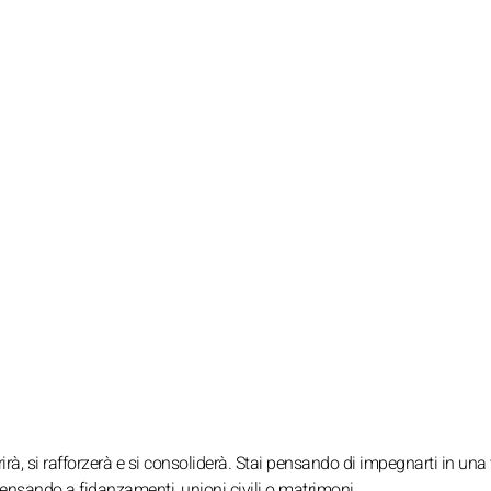
irà, si rafforzerà e si consoliderà. Stai pensando di impegnarti in una 
 pensando a fidanzamenti, unioni civili o matrimoni.