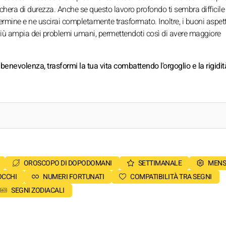
hera di durezza. Anche se questo lavoro profondo ti sembra difficile
ermine e ne uscirai completamente trasformato. Inoltre, i buoni aspetti
più ampia dei problemi umani, permettendoti così di avere maggiore
benevolenza, trasformi la tua vita combattendo l'orgoglio e la rigidit
OROSCOPO DI DOPODOMANI
SETTIMANALE
MENS
OCCHI
NUMERI FORTUNATI
COMPATIBILITÀ TRA SEGNI
SEGNI ZODIACALI