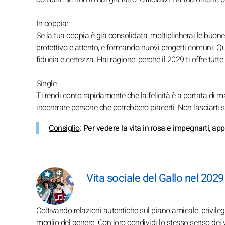
In coppia:
Se la tua coppia è già consolidata, moltiplicherai le buone 
protettivo e attento, e formando nuovi progetti comuni. Qua
fiducia e certezza. Hai ragione, perché il 2029 ti offre tutte 
Single:
Ti rendi conto rapidamente che la felicità è a portata di
incontrare persone che potrebbero piacerti. Non lasciarti 
Consiglio
: Per vedere la vita in rosa e impegnarti, ap
Vita sociale del Gallo nel 2029
Coltivando relazioni autentiche sul piano amicale, privilegi 
meglio del genere. Con loro condividi lo stesso senso dei v