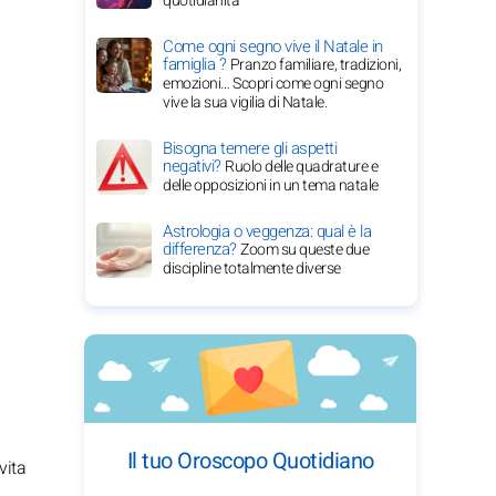
quotidianità
Come ogni segno vive il Natale in
famiglia ?
Pranzo familiare, tradizioni,
emozioni… Scopri come ogni segno
vive la sua vigilia di Natale.
Bisogna temere gli aspetti
negativi?
Ruolo delle quadrature e
delle opposizioni in un tema natale
Astrologia o veggenza: qual è la
differenza?
Zoom su queste due
discipline totalmente diverse
Il tuo Oroscopo Quotidiano
vita