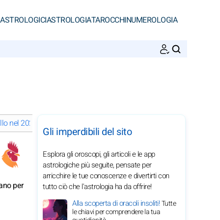
 ASTROLOGICI
ASTROLOGIA
TAROCCHI
NUMEROLOGIA
CERCA
llo nel 2029
Vita spirituale del Gallo nel 2029
Gli imperdibili del sito
Esplora gli oroscopi, gli articoli e le app
astrologiche più seguite, pensate per
arricchire le tue conoscenze e divertirti con
tano per
tutto ciò che l'astrologia ha da offrire!
Alla scoperta di oracoli insoliti!
Tutte
le chiavi per comprendere la tua