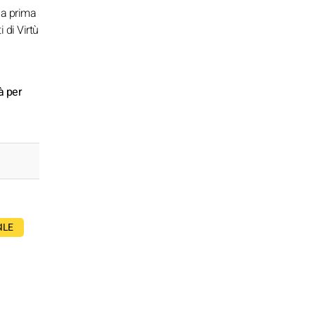
 a prima
 di Virtù
à per
ILE