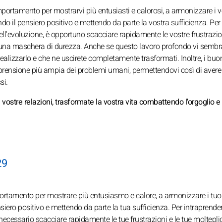
mportamento per mostrarvi più entusiasti e calorosi, a armonizzare i v
il pensiero positivo e mettendo da parte la vostra sufficienza. Per
ll'evoluzione, è opportuno scacciare rapidamente le vostre frustrazion
e una maschera di durezza. Anche se questo lavoro profondo vi sembra 
ealizzarlo e che ne uscirete completamente trasformati. Inoltre, i buon
mprensione più ampia dei problemi umani, permettendovi così di avere
si.
stre relazioni, trasformate la vostra vita combattendo l'orgoglio e 
29
mportamento per mostrare più entusiasmo e calore, a armonizzare i tu
o positivo e mettendo da parte la tua sufficienza. Per intraprender
necessario scacciare rapidamente le tue frustrazioni e le tue molteplic