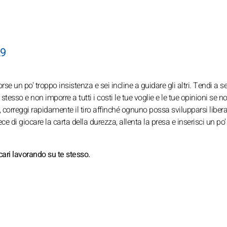
29
rse un po' troppo insistenza e sei incline a guidare gli altri. Tendi a 
stesso e non imporre a tutti i costi le tue voglie e le tue opinioni se n
i, correggi rapidamente il tiro affinché ognuno possa svilupparsi libe
e di giocare la carta della durezza, allenta la presa e inserisci un po'
i cari lavorando su te stesso.