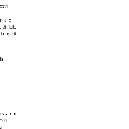
ostri
i e le
difficile
i aspetti
la
oi scambi
e in
i