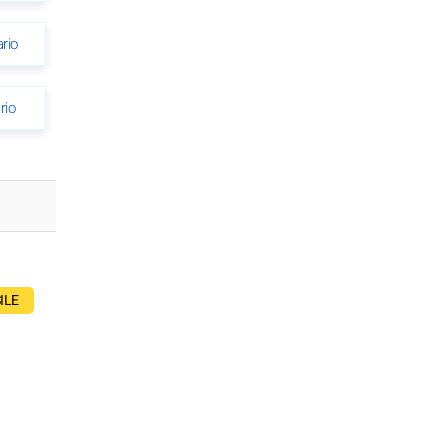
rio
rio
ILE