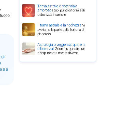
Tema astrale e potenziale
o
amoroso
I tuoi punti di forza e di
debolezza in amore.
 fuoco i
Il tema astrale e la ricchezza
Vi
sveliamo la parte della fortuna di
ciascuno
Astrologia o veggenza: qual è la
differenza?
Zoom su queste due
discipline totalmente diverse
gli
à
e e a