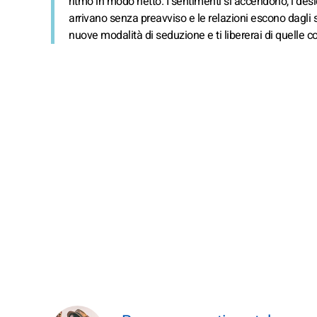
ritmo in modo netto. I sentimenti si accendono, i deside
arrivano senza preavviso e le relazioni escono dagli s
nuove modalità di seduzione e ti libererai di quelle c