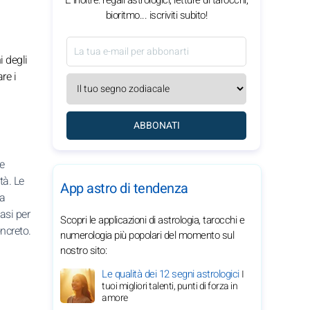
E inoltre: regali astrologici, letture di tarocchi,
bioritmo... iscriviti subito!
i degli
re i
ABBONATI
e
tà. Le
App astro di tendenza
na
basi per
Scopri le applicazioni di astrologia, tarocchi e
ncreto.
numerologia più popolari del momento sul
nostro sito:
Le qualità dei 12 segni astrologici
I
tuoi migliori talenti, punti di forza in
amore