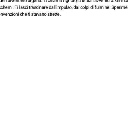
ri diventano urgenti. Ti chiama l’ignoto, ti tenta l’avventura. Gli inc
chemi. Ti lasci trascinare dall’impulso, dai colpi di fulmine. Sperime
onvenzioni che ti stavano strette.