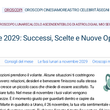
OROSCOPI
OROSCOPI CINESI
AMORE
ASTRO CELEBRITÀ
SEGNI
ROSCOPO LUNARE
CALCOLO ASCENDENTE
BLOG DI ASTROLOGIA
IL MIO S
2029: Successi, Scelte e Nuove O
Consigli del mese
Le fasi lunari a novembre 2029
Oroscopi m
ozioni prendono il volante. Alcune situazioni ti costringono
avvero: relazioni, desideri e benessere finiscono sulla stessa
te cresce un piccolo caos che chiede di essere ascoltato. Tu
gliare tutto. Nel mese di novembre i tuoi valori vengono
ezze. È il momento giusto per guardarti dentro e capire da
rte in quadrato a Urano, il 26 novembre, la tua vita sentimentale