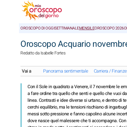
OROSCOPO DI OGGI
SETTIMANALE
MENSILE
OROSCOPO 2026
O
Oroscopo Acquario novembre 
Redatto da Isabelle Fortes
Vai a
Panorama sentimentale
Carriera / Finanze
Con il Sole in quadrato a Venere, il 7 novembre le em
a fare ordine tra quello che senti e quello che vuoi d
linea. Contrasti e idee diverse si urtano, e dentro di 
cerchi equilibrio, ma le tensioni rischiano di ingarbu
messi sotto pressione e fanno capolino alcune incert
dove nasce quel malessere che ti accompagna. Con Ma