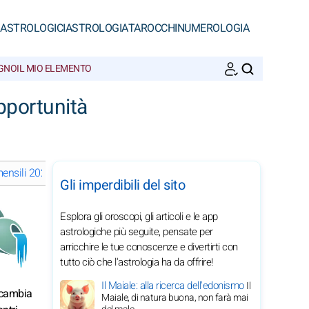
 ASTROLOGICI
ASTROLOGIA
TAROCCHI
NUMEROLOGIA
EGNO
IL MIO ELEMENTO
CERCA
pportunità
ensili 2029 dell'Acquario: scegli un mese
Gli imperdibili del sito
Esplora gli oroscopi, gli articoli e le app
astrologiche più seguite, pensate per
arricchire le tue conoscenze e divertirti con
tutto ciò che l'astrologia ha da offrire!
Il Maiale: alla ricerca dell'edonismo
Il
 cambia
Maiale, di natura buona, non farà mai