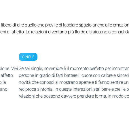
libero di dire quello che provi e di lasciare spazio anche alle emozion
ni di affetto. Le relazioni diventano più fluide e ti aiutano a consolida
SINGLE
sione. Vivi
Se sei single, novembre è il momento perfetto per incontrar
affetto.
persone in grado di farti battere il cuore con calore e sinceri
o la
novità che conosci si mostrano aperte e ti fanno sentire u
tano
reciproca sintonia. In queste interazioni stai bene e crei le 
relazioni che possono davvero prendere forma, in modo co