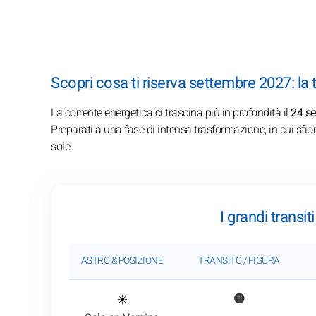
Scopri cosa ti riserva settembre 2027: la 
La corrente energetica ci trascina più in profondità il
24 s
Preparati a una fase di intensa trasformazione, in cui sfio
sole.
I grandi transi
ASTRO & POSIZIONE
TRANSITO / FIGURA
: Vedi l'analisi del transito
☀️
🟡