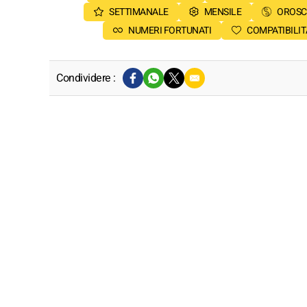
SETTIMANALE
MENSILE
OROSC
NUMERI FORTUNATI
COMPATIBILIT
Condividere :