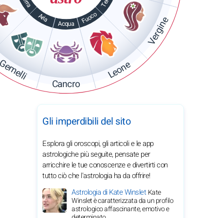
Terra
Terra
Fuoco
Aria
Vergine
Acqua
Gemelli
Leone
Cancro
Gli imperdibili del sito
Esplora gli oroscopi, gli articoli e le app
astrologiche più seguite, pensate per
arricchire le tue conoscenze e divertirti con
tutto ciò che l'astrologia ha da offrire!
Astrologia di Kate Winslet
Kate
Winslet è caratterizzata da un profilo
astrologico affascinante, emotivo e
determinato.