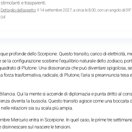
stimolanti e trasparenti.
Dettaglio dell'aspetto
: Il 14 settembre 2027, a circa le 8.00, con un angolo di 09°
04'
que profonde dello Scorpione. Questo transito, carico di elettricità, me
se la configurazione sostiene l’equilibrio naturale dello zodiaco, por
il quadrato di Plutone. Una dissonanza che può diventare spigolosa, s
a forza trasformativa, radicale, di Plutone, l’aria si preannuncia tesa e
in Bilancia. Qui la mente si accende di diplomazia e punta dritto al con
lenza diventa la bussola. Questo transito agisce come una boccata d’
a nelle relazioni sia su scala più ampia.
embre Mercurio entra in Scorpione. In quel caso, le prime tre settimane
 disinnescare sul nascere le tensioni.