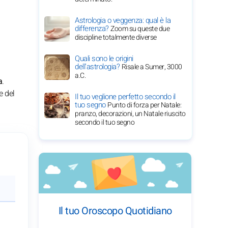
Astrologia o veggenza: qual è la
differenza?
Zoom su queste due
discipline totalmente diverse
Quali sono le origini
dell'astrologia?
Risale a Sumer, 3000
a.C.
a
.
e del
Il tuo veglione perfetto secondo il
tuo segno
Punto di forza per Natale:
pranzo, decorazioni, un Natale riuscito
secondo il tuo segno
Il tuo Oroscopo Quotidiano