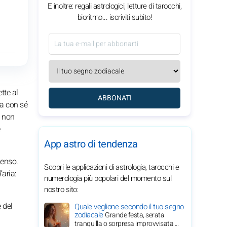
E inoltre: regali astrologici, letture di tarocchi,
bioritmo... iscriviti subito!
tte al
ABBONATI
ta con sé
e non
App astro di tendenza
senso.
Scopri le applicazioni di astrologia, tarocchi e
aria:
numerologia più popolari del momento sul
nostro sito:
 del
Quale veglione secondo il tuo segno
zodiacale
Grande festa, serata
tranquilla o sorpresa improvvisata ...