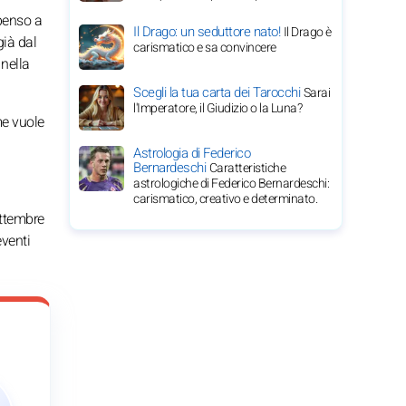
openso a
Il Drago: un seduttore nato!
Il Drago è
già dal
carismatico e sa convincere
 nella
Scegli la tua carta dei Tarocchi
Sarai
l'Imperatore, il Giudizio o la Luna?
me vuole
Astrologia di Federico
Bernardeschi
Caratteristiche
astrologiche di Federico Bernardeschi:
carismatico, creativo e determinato.
ettembre
eventi