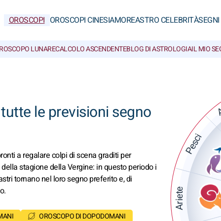
OROSCOPI
OROSCOPI CINESI
AMORE
ASTRO CELEBRITÀ
SEGNI
ROSCOPO LUNARE
CALCOLO ASCENDENTE
BLOG DI ASTROLOGIA
IL MIO S
A
utte le previsioni segno
Pesci
nti a regalare colpi di scena graditi per
 della stagione della Vergine: in questo periodo i
stri tornano nel loro segno preferito e, di
o.
Ariete
MANI
OROSCOPO DI DOPODOMANI