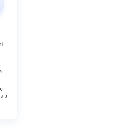
 i
a
le
ia a