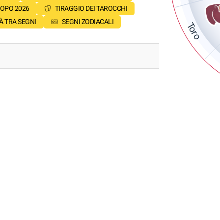
OPO 2026
TIRAGGIO DEI TAROCCHI
À TRA SEGNI
SEGNI ZODIACALI
Toro