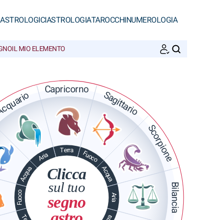
 ASTROLOGICI
ASTROLOGIA
TAROCCHI
NUMEROLOGIA
EGNO
IL MIO ELEMENTO
CERCA
Capricorno
Sagittario
cquario
Scorpione
Terra
Fuoco
Aria
Acqua
Acqua
Clicca
sul tuo
Bilancia
Fuoco
Aria
segno
astro