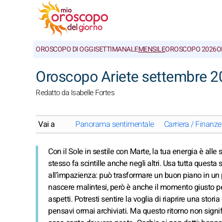
OROSCOPO DI OGGI
SETTIMANALE
MENSILE
OROSCOPO 2026
O
Oroscopo Ariete settembre 20
Redatto da Isabelle Fortes
Vai a
Panorama sentimentale
Carriera / Finanze
Con il Sole in sestile con Marte, la tua energia è alle s
stesso fa scintille anche negli altri. Usa tutta quest
all’impazienza: può trasformare un buon piano in un 
nascere malintesi, però è anche il momento giusto per
aspetti. Potresti sentire la voglia di riaprire una stor
pensavi ormai archiviati. Ma questo ritorno non signif