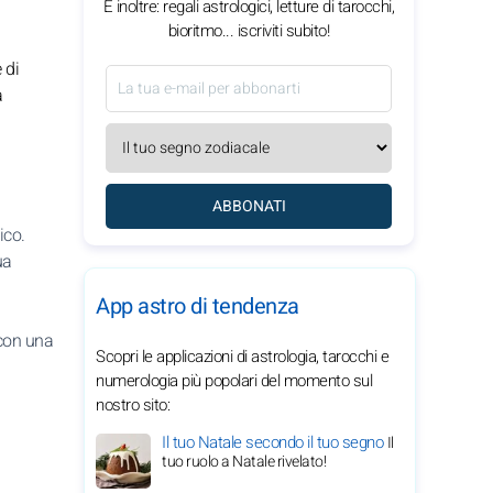
E inoltre: regali astrologici, letture di tarocchi,
bioritmo... iscriviti subito!
 di
a
ABBONATI
ico.
ua
App astro di tendenza
 con una
Scopri le applicazioni di astrologia, tarocchi e
numerologia più popolari del momento sul
nostro sito:
Il tuo Natale secondo il tuo segno
Il
tuo ruolo a Natale rivelato!