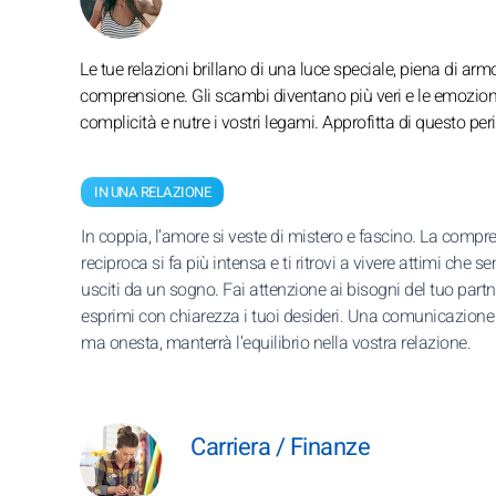
Le tue relazioni brillano di una luce speciale, piena di ar
comprensione. Gli scambi diventano più veri e le emozion
complicità e nutre i vostri legami. Approfitta di questo per
IN UNA RELAZIONE
In coppia, l’amore si veste di mistero e fascino. La compr
reciproca si fa più intensa e ti ritrovi a vivere attimi che 
usciti da un sogno. Fai attenzione ai bisogni del tuo part
esprimi con chiarezza i tuoi desideri. Una comunicazione
ma onesta, manterrà l’equilibrio nella vostra relazione.
Carriera / Finanze