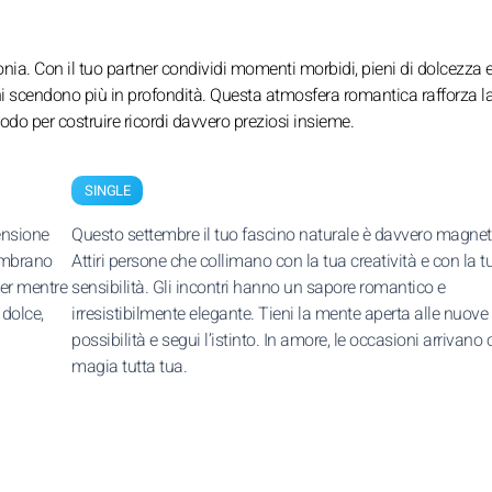
monia. Con il tuo partner condividi momenti morbidi, pieni di dolcezza e
i scendono più in profondità. Questa atmosfera romantica rafforza l
iodo per costruire ricordi davvero preziosi insieme.
SINGLE
ensione
Questo settembre il tuo fascino naturale è davvero magnet
sembrano
Attiri persone che collimano con la tua creatività e con la t
ner mentre
sensibilità. Gli incontri hanno un sapore romantico e
 dolce,
irresistibilmente elegante. Tieni la mente aperta alle nuove
possibilità e segui l’istinto. In amore, le occasioni arrivano
magia tutta tua.