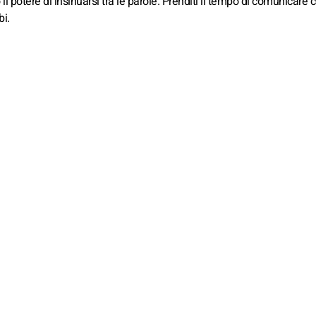
l potere di insinuarsi tra le parole. Prenditi il tempo di comunicare 
bi.