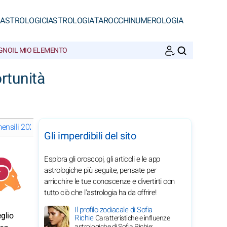
 ASTROLOGICI
ASTROLOGIA
TAROCCHI
NUMEROLOGIA
EGNO
IL MIO ELEMENTO
CERCA
rtunità
nsili 2029 dell'Ariete: scegli un mese
Gli imperdibili del sito
Esplora gli oroscopi, gli articoli e le app
astrologiche più seguite, pensate per
arricchire le tue conoscenze e divertirti con
tutto ciò che l'astrologia ha da offrire!
Il profilo zodiacale di Sofia
eglio
Richie
Caratteristiche e influenze
astrologiche di Sofia Richie: