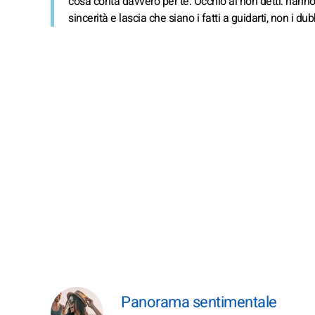
cosa conta davvero per te. Occhio ai non detti: hanno i
sincerità e lascia che siano i fatti a guidarti, non i dub
Panorama sentimentale