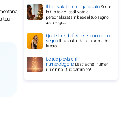
Il tuo Natale ben organizzato
Scopri
aumentano
la tua to do list di Natale
personalizzata in base al tuo segno
a tua
astrologico.
Quale look da festa secondo il tuo
segno
Il tuo outfit da sera secondo
l'astro
Le tue previsioni
numerologiche
Lascia che i numeri
illuminino il tuo cammino!