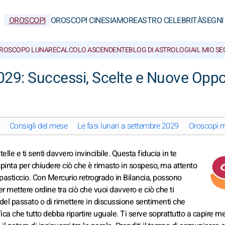
OROSCOPI
OROSCOPI CINESI
AMORE
ASTRO CELEBRITÀ
SEGNI
ROSCOPO LUNARE
CALCOLO ASCENDENTE
BLOG DI ASTROLOGIA
IL MIO S
29: Successi, Scelte e Nuove Oppo
Consigli del mese
Le fasi lunari a settembre 2029
Oroscopi me
telle e ti senti davvero invincibile. Questa fiducia in te
a spinta per chiudere ciò che è rimasto in sospeso, ma attento
pasticcio. Con Mercurio retrogrado in Bilancia, possono
 mettere ordine tra ciò che vuoi davvero e ciò che ti
ia del passato o di rimettere in discussione sentimenti che
ica che tutto debba ripartire uguale. Ti serve soprattutto a capire m