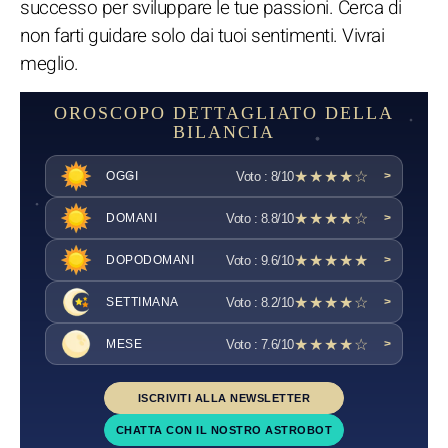
successo per sviluppare le tue passioni. Cerca di
non farti guidare solo dai tuoi sentimenti. Vivrai
meglio.
OROSCOPO DETTAGLIATO DELLA
BILANCIA
★★★★☆
Voto : 8/10
OGGI
>
★★★★☆
Voto : 8.8/10
DOMANI
>
★★★★★
Voto : 9.6/10
DOPODOMANI
>
★★★★☆
Voto : 8.2/10
SETTIMANA
>
★★★★☆
Voto : 7.6/10
MESE
>
ISCRIVITI ALLA NEWSLETTER
CHATTA CON IL NOSTRO ASTROBOT