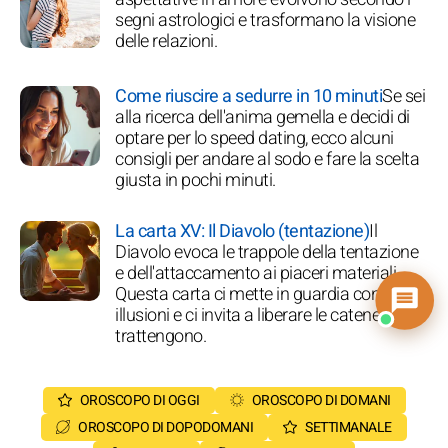
segni astrologici e trasformano la visione
delle relazioni.
Come riuscire a sedurre in 10 minuti
Se sei
alla ricerca dell'anima gemella e decidi di
optare per lo speed dating, ecco alcuni
consigli per andare al sodo e fare la scelta
giusta in pochi minuti.
La carta XV: Il Diavolo (tentazione)
Il
Diavolo evoca le trappole della tentazione
e dell'attaccamento ai piaceri materiali.
Questa carta ci mette in guardia contro le
illusioni e ci invita a liberare le catene che ci
trattengono.
OROSCOPO DI OGGI
OROSCOPO DI DOMANI
OROSCOPO DI DOPODOMANI
SETTIMANALE