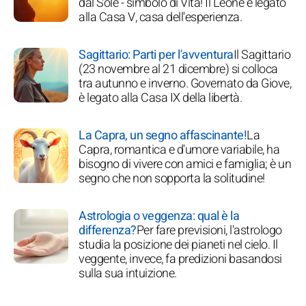
dal Sole - simbolo di Vita! Il Leone è legato
alla Casa V, casa dell'esperienza.
Sagittario: Parti per l'avventura
Il Sagittario
(23 novembre al 21 dicembre) si colloca
tra autunno e inverno. Governato da Giove,
è legato alla Casa IX della libertà.
La Capra, un segno affascinante!
La
Capra, romantica e d'umore variabile, ha
bisogno di vivere con amici e famiglia; è un
segno che non sopporta la solitudine!
Astrologia o veggenza: qual è la
differenza?
Per fare previsioni, l'astrologo
studia la posizione dei pianeti nel cielo. Il
veggente, invece, fa predizioni basandosi
sulla sua intuizione.