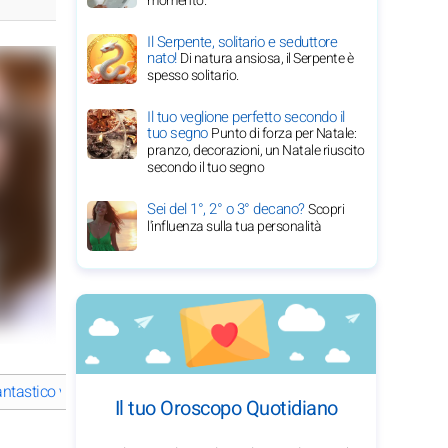
momento.
Il Serpente, solitario e seduttore
nato!
Di natura ansiosa, il Serpente è
spesso solitario.
Il tuo veglione perfetto secondo il
tuo segno
Punto di forza per Natale:
pranzo, decorazioni, un Natale riuscito
secondo il tuo segno
Sei del 1°, 2° o 3° decano?
Scopri
l'influenza sulla tua personalità
fantastico viaggio di Zoe Saldana nel cinema e oltre
Zoe Saldana: ab
Il tuo Oroscopo Quotidiano