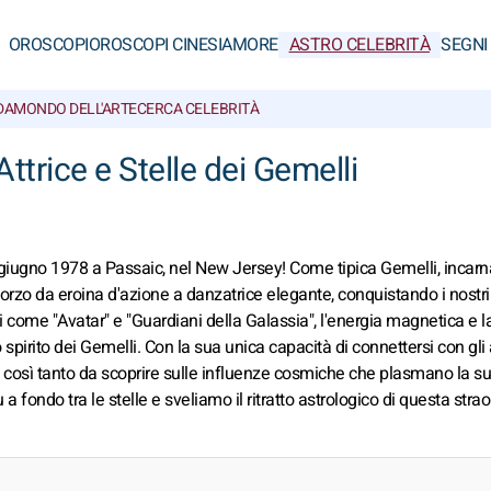
OROSCOPI
OROSCOPI CINESI
AMORE
ASTRO CELEBRITÀ
SEGNI
DA
MONDO DELL'ARTE
CERCA CELEBRITÀ
ttrice e Stelle dei Gemelli
 giugno 1978 a Passaic, nel New Jersey! Come tipica Gemelli, incarn
orzo da eroina d'azione a danzatrice elegante, conquistando i nostri 
i come "Avatar" e "Guardiani della Galassia", l'energia magnetica e l
o spirito dei Gemelli. Con la sua unica capacità di connettersi con gli a
è così tanto da scoprire sulle influenze cosmiche che plasmano la su
 fondo tra le stelle e sveliamo il ritratto astrologico di questa strao