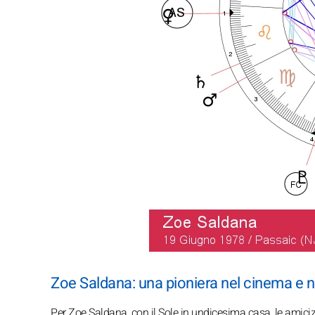
Zoe Saldana: una pioniera nel cinema e ne
Per Zoe Saldana, con il Sole in undicesima casa, le amicizie