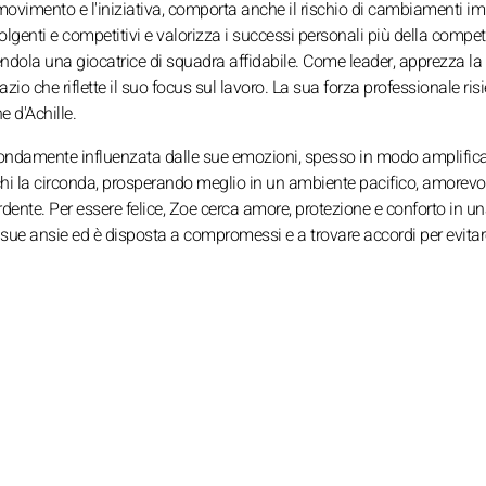
movimento e l'iniziativa, comporta anche il rischio di cambiamenti im
lgenti e competitivi e valorizza i successi personali più della compet
endola una giocatrice di squadra affidabile. Come leader, apprezza la
zio che riflette il suo focus sul lavoro. La sua forza professionale ris
 d'Achille.
fondamente influenzata dalle sue emozioni, spesso in modo amplificat
i chi la circonda, prosperando meglio in un ambiente pacifico, amorevo
dente. Per essere felice, Zoe cerca amore, protezione e conforto in u
le sue ansie ed è disposta a compromessi e a trovare accordi per evita