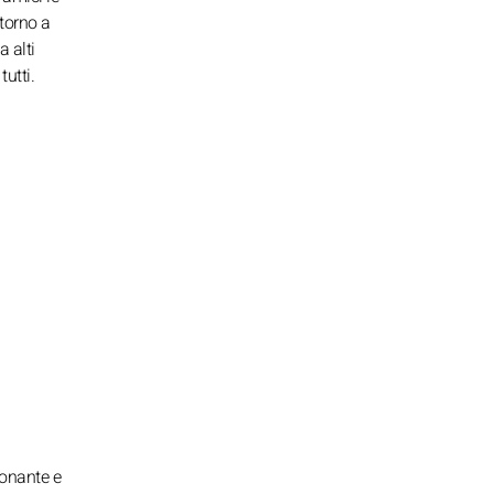
ttorno a
 alti
tutti.
ionante e