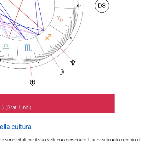
lla cultura
 sono vitali per il suo sviluppo personale. Il suo variegato cerchio di