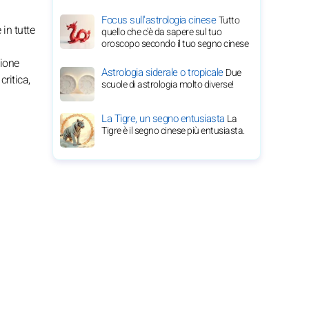
Focus sull'astrologia cinese
Tutto
 in tutte
quello che c'è da sapere sul tuo
oroscopo secondo il tuo segno cinese
zione
Astrologia siderale o tropicale
Due
ritica,
scuole di astrologia molto diverse!
La Tigre, un segno entusiasta
La
Tigre è il segno cinese più entusiasta.