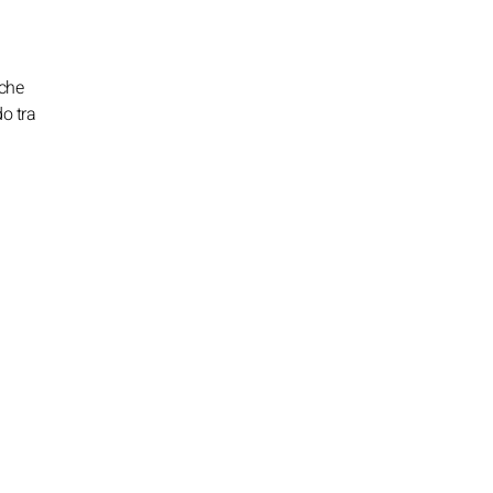
nche
do tra