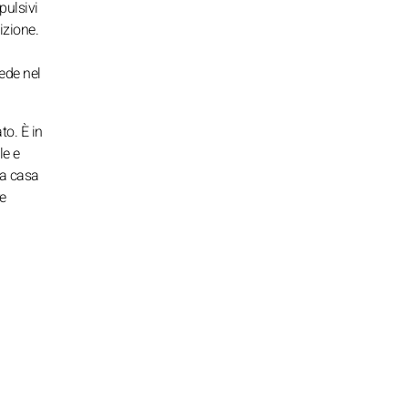
pulsivi
izione.
iede nel
o. È in
le e
na casa
re