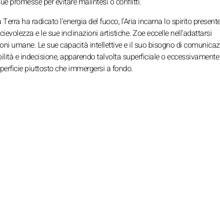
sue promesse per evitare malintesi o conflitti.
erra ha radicato l'energia del fuoco, l'Aria incarna lo spirito presente
cievolezza e le sue inclinazioni artistiche. Zoe eccelle nell'adattarsi
ioni umane. Le sue capacità intellettive e il suo bisogno di comunica
ilità e indecisione, apparendo talvolta superficiale o eccessivamente c
perficie piuttosto che immergersi a fondo.