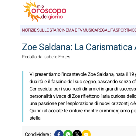
NOTIZIE SULLE STAR
CINEMA E TV
MUSICA
REGALITÀ
SPORT
MO
Zoe Saldana: La Carismatica A
Redatto da Isabelle Fortes
Vi presentiamo l'incantevole Zoe Saldana, nata il 19
dualità e il fascino del suo segno, passando senza sf
Conosciuta per i suoi ruoli dinamici in grandi success
personalità vivace di Zoe riflettono l'aria curiosa dell
una passione per l'esplorazione di nuovi orizzonti, c'
Quindi allacciate le cinture mentre ci immergiamo più a
stella!
Condividere :