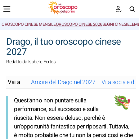
OROSCOPO CINESE MENSILE
OROSCOPO CINESE 2026
SEGNI CINESI
ELEME
CERCA
Drago, il tuo oroscopo cinese
2027
Redatto da Isabelle Fortes
Vai a
Amore del Drago nel 2027
Vita sociale de
Quest'anno non puntare sulla
performance, sul successo e sulla
riuscita. Non essere deluso, perché è
un'opportunità fantastica per riposarti. Tuttavia,
è molto probabile che tu non la pensi così e che