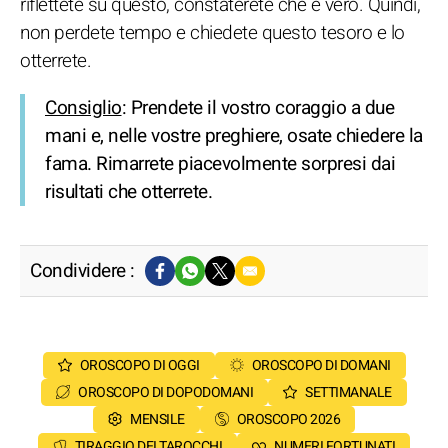
riflettete su questo, constaterete che è vero. Quindi,
non perdete tempo e chiedete questo tesoro e lo
otterrete.
Consiglio
: Prendete il vostro coraggio a due
mani e, nelle vostre preghiere, osate chiedere la
fama. Rimarrete piacevolmente sorpresi dai
risultati che otterrete.
Condividere :
OROSCOPO DI OGGI
OROSCOPO DI DOMANI
OROSCOPO DI DOPODOMANI
SETTIMANALE
MENSILE
OROSCOPO 2026
TIRAGGIO DEI TAROCCHI
NUMERI FORTUNATI