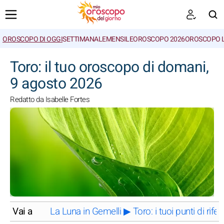
OROSCOPO DI OGGI
SETTIMANALE
MENSILE
OROSCOPO 2026
OROSCOPO 
CERCA
Toro: il tuo oroscopo di domani,
9 agosto 2026
Redatto da Isabelle Fortes
Vai a
La Luna in Gemelli ▶ Toro: i tuoi punti di ri