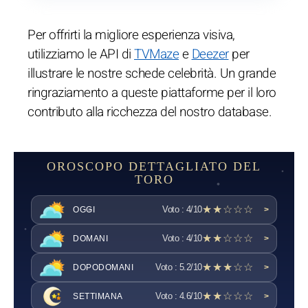
Per offrirti la migliore esperienza visiva,
utilizziamo le API di
TVMaze
e
Deezer
per
illustrare le nostre schede celebrità. Un grande
ringraziamento a queste piattaforme per il loro
contributo alla ricchezza del nostro database.
OROSCOPO DETTAGLIATO DEL
TORO
★★☆☆☆
Voto : 4/10
OGGI
>
★★☆☆☆
Voto : 4/10
DOMANI
>
★★★☆☆
Voto : 5.2/10
DOPODOMANI
>
★★☆☆☆
Voto : 4.6/10
SETTIMANA
>