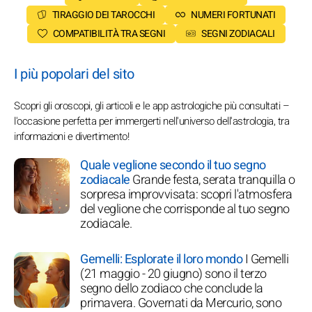
TIRAGGIO DEI TAROCCHI
NUMERI FORTUNATI
COMPATIBILITÀ TRA SEGNI
SEGNI ZODIACALI
I più popolari del sito
Scopri gli oroscopi, gli articoli e le app astrologiche più consultati –
l'occasione perfetta per immergerti nell'universo dell'astrologia, tra
informazioni e divertimento!
Quale veglione secondo il tuo segno
zodiacale
Grande festa, serata tranquilla o
sorpresa improvvisata: scopri l'atmosfera
del veglione che corrisponde al tuo segno
zodiacale.
Gemelli: Esplorate il loro mondo
I Gemelli
(21 maggio - 20 giugno) sono il terzo
segno dello zodiaco che conclude la
primavera. Governati da Mercurio, sono