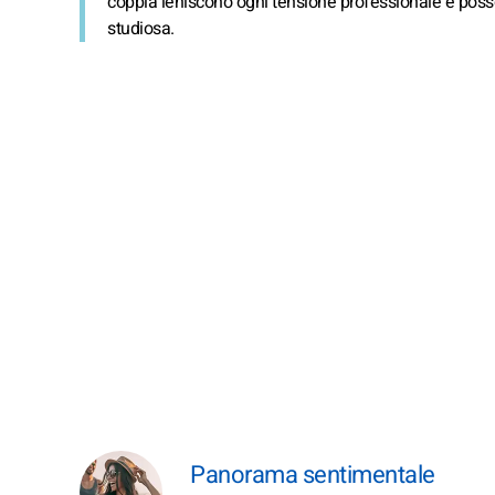
coppia leniscono ogni tensione professionale e poss
studiosa.
Panorama sentimentale