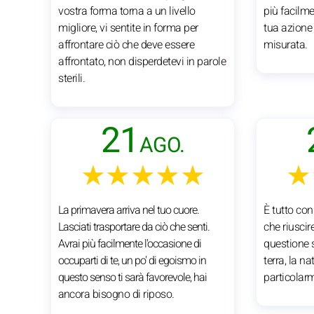
vostra forma torna a un livello
più facilmen
migliore, vi sentite in forma per
tua azione 
affrontare ciò che deve essere
misurata.
affrontato, non disperdetevi in parole
sterili.
21
AGO.
★★★★★
★
La primavera arriva nel tuo cuore.
È tutto co
Lasciati trasportare da ciò che senti.
che riuscir
Avrai più facilmente l'occasione di
questione s
occuparti di te, un po' di egoismo in
terra, la n
questo senso ti sarà favorevole, hai
particolar
ancora bisogno di riposo.