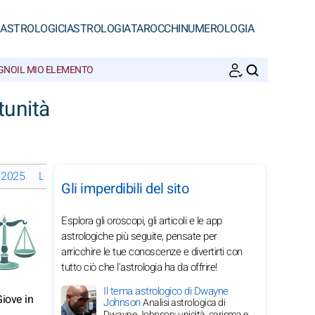
 ASTROLOGICI
ASTROLOGIA
TAROCCHI
NUMEROLOGIA
EGNO
IL MIO ELEMENTO
CERCA
tunità
o 2025
Le fasi lunari a agosto 2025
Oroscopi mensili 2025 della 
Gli imperdibili del sito
Esplora gli oroscopi, gli articoli e le app
astrologiche più seguite, pensate per
arricchire le tue conoscenze e divertirti con
tutto ciò che l'astrologia ha da offrire!
Il tema astrologico di Dwayne
Giove in
Johnson
Analisi astrologica di
Dwayne Johnson: unicità, carisma e