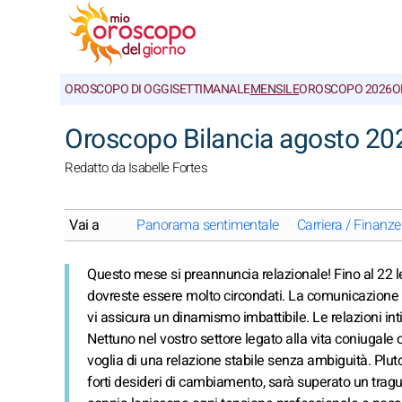
OROSCOPO DI OGGI
SETTIMANALE
MENSILE
OROSCOPO 2026
O
Oroscopo Bilancia agosto 202
Redatto da Isabelle Fortes
Vai a
Panorama sentimentale
Carriera / Finanze
Questo mese si preannuncia relazionale! Fino al 22 
dovreste essere molto circondati. La comunicazione s
vi assicura un dinamismo imbattibile. Le relazioni in
Nettuno nel vostro settore legato alla vita coniugale o 
voglia di una relazione stabile senza ambiguità. Plut
forti desideri di cambiamento, sarà superato un traguar