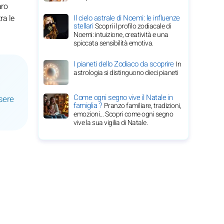
aro
ra le
Il cielo astrale di Noemi: le influenze
stellari
Scopri il profilo zodiacale di
Noemi: intuizione, creatività e una
spiccata sensibilità emotiva.
I pianeti dello Zodiaco da scoprire
In
astrologia si distinguono dieci pianeti
Come ogni segno vive il Natale in
sere
famiglia ?
Pranzo familiare, tradizioni,
emozioni… Scopri come ogni segno
vive la sua vigilia di Natale.