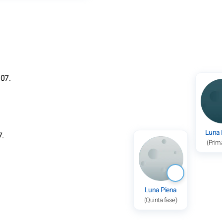
.07.
Luna
7.
(Prim
Luna Piena
(Quinta fase)