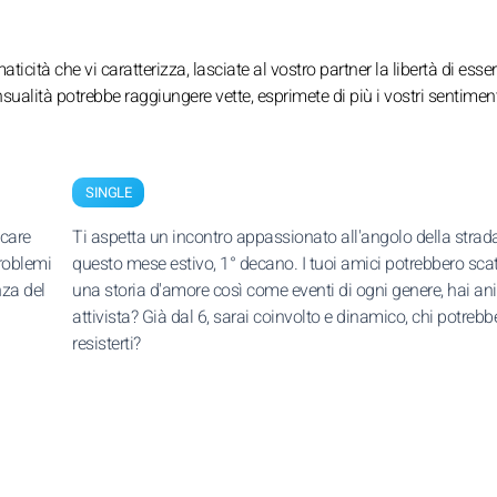
icità che vi caratterizza, lasciate al vostro partner la libertà di esse
ensualità potrebbe raggiungere vette, esprimete di più i vostri sentiment
SINGLE
ocare
Ti aspetta un incontro appassionato all'angolo della strada
roblemi
questo mese estivo, 1° decano. I tuoi amici potrebbero sca
nza del
una storia d'amore così come eventi di ogni genere, hai a
attivista? Già dal 6, sarai coinvolto e dinamico, chi potrebb
resisterti?