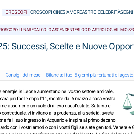
OROSCOPI
OROSCOPI CINESI
AMORE
ASTRO CELEBRITÀ
SEGNI
ROSCOPO LUNARE
CALCOLO ASCENDENTE
BLOG DI ASTROLOGIA
IL MIO S
5: Successi, Scelte e Nuove Oppor
Consigli del mese
Bilancia: i tuoi 5 giorni più fortunati di agost
le energie in Leone aumentano nel vostro settore amicale,
arà più facile dopo l'11, mentre dal 6 marzo a casa vostra
time assumono un ruolo di rilievo quest'estate, Saturno e
contrattuale, vi invitano alla prudenza, alla serietà, avrete
one fa il suo ingresso in Acquario e inspira al primo decano
do con i vostri amori o con i vostri figli se siete genitori. Venere e 