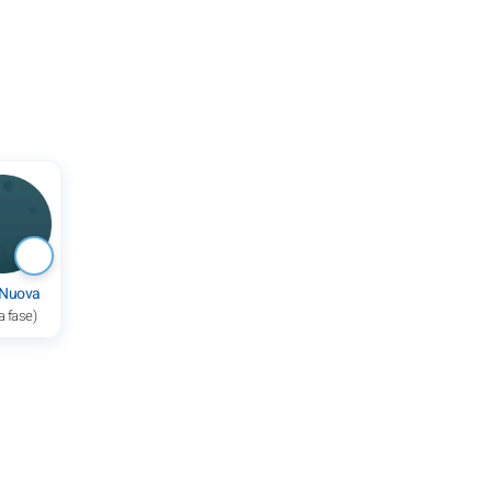
 Nuova
a fase)