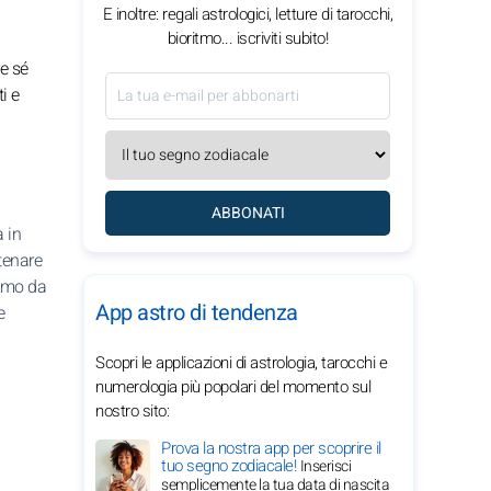
E inoltre: regali astrologici, letture di tarocchi,
bioritmo... iscriviti subito!
re sé
i e
ABBONATI
 in
tenare
nimo da
App astro di tendenza
e
Scopri le applicazioni di astrologia, tarocchi e
numerologia più popolari del momento sul
nostro sito:
Prova la nostra app per scoprire il
tuo segno zodiacale!
Inserisci
semplicemente la tua data di nascita