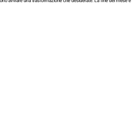
ono avviare una trasformazione che desiderate. La fine del mese è