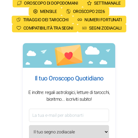
OROSCOPO DI DOPODOMANI
SETTIMANALE
MENSILE
OROSCOPO 2026
TIRAGGIO DEI TAROCCHI
NUMERI FORTUNATI
COMPATIBILITÀ TRA SEGNI
SEGNI ZODIACALI
Il tuo Oroscopo Quotidiano
E inoltre: regali astrologici, letture di tarocchi,
bioritmo... iscriviti subito!