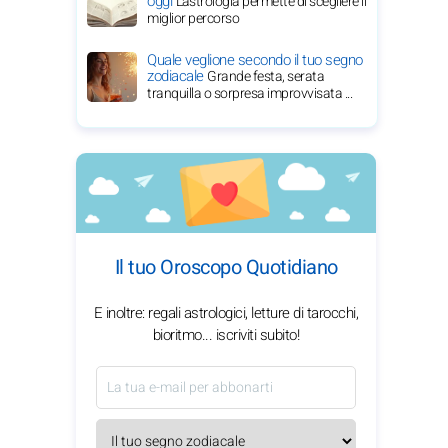
oggi
L'astrologia permette di scegliere il
miglior percorso
Quale veglione secondo il tuo segno
zodiacale
Grande festa, serata
tranquilla o sorpresa improvvisata ...
Il tuo Oroscopo Quotidiano
E inoltre: regali astrologici, letture di tarocchi,
bioritmo... iscriviti subito!