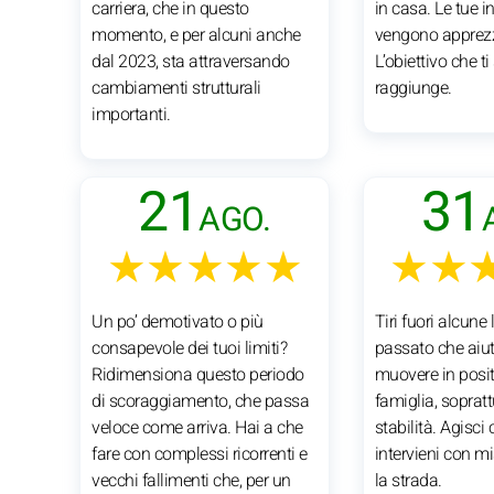
carriera, che in questo
in casa. Le tue in
momento, e per alcuni anche
vengono apprez
dal 2023, sta attraversando
L’obiettivo che ti
cambiamenti strutturali
raggiunge.
importanti.
21
31
AGO.
★★★★★
★★
Un po’ demotivato o più
Tiri fuori alcune 
consapevole dei tuoi limiti?
passato che aiut
Ridimensiona questo periodo
muovere in posit
di scoraggiamento, che passa
famiglia, sopratt
veloce come arriva. Hai a che
stabilità. Agisci
fare con complessi ricorrenti e
intervieni con mi
vecchi fallimenti che, per un
la strada.