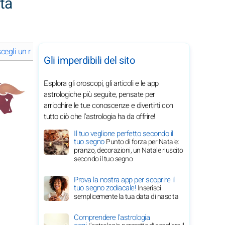
tà
scegli un mese
Gli imperdibili del sito
Esplora gli oroscopi, gli articoli e le app
astrologiche più seguite, pensate per
arricchire le tue conoscenze e divertirti con
tutto ciò che l'astrologia ha da offrire!
Il tuo veglione perfetto secondo il
tuo segno
Punto di forza per Natale:
pranzo, decorazioni, un Natale riuscito
secondo il tuo segno
Prova la nostra app per scoprire il
tuo segno zodiacale!
Inserisci
semplicemente la tua data di nascita
Comprendere l'astrologia