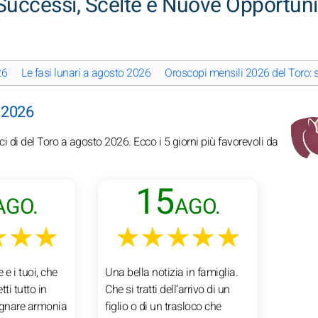
Successi, Scelte e Nuove Opportuni
26
Le fasi lunari a agosto 2026
Oroscopi mensili 2026 del Toro: 
o 2026
ci di del Toro a agosto 2026. Ecco i 5 giorni più favorevoli da
15
AGO.
AGO.
★★★
★★★★★
 e i tuoi, che
Una bella notizia in famiglia.
i tutto in
Che si tratti dell’arrivo di un
regnare armonia
figlio o di un trasloco che