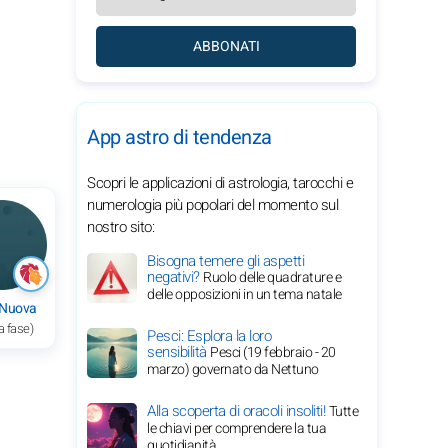
ABBONATI
App astro di tendenza
Scopri le applicazioni di astrologia, tarocchi e
numerologia più popolari del momento sul
nostro sito:
Bisogna temere gli aspetti
negativi?
Ruolo delle quadrature e
delle opposizioni in un tema natale
 Nuova
a fase)
Pesci: Esplora la loro
sensibilità
Pesci (19 febbraio - 20
marzo) governato da Nettuno
Alla scoperta di oracoli insoliti!
Tutte
le chiavi per comprendere la tua
quotidianità