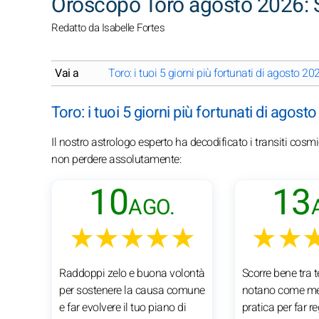
Oroscopo Toro agosto 2026: 
Redatto da Isabelle Fortes
Vai a
Toro: i tuoi 5 giorni più fortunati di agosto 20
Toro: i tuoi 5 giorni più fortunati di agost
Il nostro astrologo esperto ha decodificato i transiti cosmi
non perdere assolutamente:
10
13
AGO.
★★★★★
★★
Raddoppi zelo e buona volontà
Scorre bene tra te
per sostenere la causa comune
notano come mett
e far evolvere il tuo piano di
pratica per far 