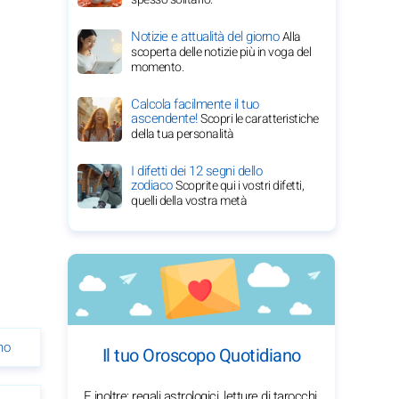
Notizie e attualità del giorno
Alla
scoperta delle notizie più in voga del
momento.
Calcola facilmente il tuo
ascendente!
Scopri le caratteristiche
della tua personalità
I difetti dei 12 segni dello
zodiaco
Scoprite qui i vostri difetti,
quelli della vostra metà
no
Il tuo Oroscopo Quotidiano
E inoltre: regali astrologici, letture di tarocchi,