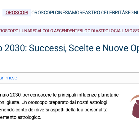
OROSCOPI
OROSCOPI CINESI
AMORE
ASTRO CELEBRITÀ
SEGNI
ROSCOPO LUNARE
CALCOLO ASCENDENTE
BLOG DI ASTROLOGIA
IL MIO S
 2030: Successi, Scelte e Nuove O
i un mese
ennaio 2030, per conoscere le principali influenze planetarie
oni giuste. Un oroscopo preparato dai nostri astrologi
tenendo conto dei diversi aspetti della tua personalità
elemento astrologico.