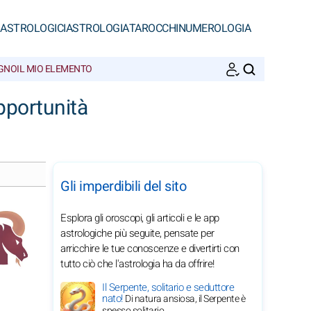
 ASTROLOGICI
ASTROLOGIA
TAROCCHI
NUMEROLOGIA
EGNO
IL MIO ELEMENTO
CERCA
pportunità
Gli imperdibili del sito
Esplora gli oroscopi, gli articoli e le app
astrologiche più seguite, pensate per
arricchire le tue conoscenze e divertirti con
tutto ciò che l'astrologia ha da offrire!
Il Serpente, solitario e seduttore
nato!
Di natura ansiosa, il Serpente è
spesso solitario.