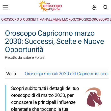
OROSCOPO DI OGGI
SETTIMANALE
MENSILE
OROSCOPO 2026
OROSCOPO 
CERCA
Oroscopo Capricorno marzo
2030: Successi, Scelte e Nuove
Opportunità
Redatto da Isabelle Fortes
Vai a
Oroscopi mensili 2030 del Capricorno: sceg
Scopri subito tutti i dettagli del tuo
oroscopo di di marzo 2030, per
conoscere le principali influenze
planetarie che toccano la tua