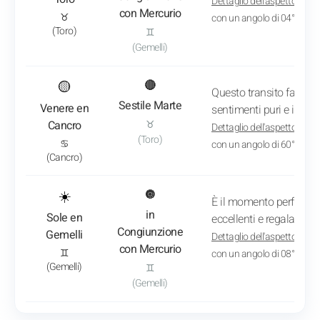
Dettaglio dell'aspetto
: Il 1
con Mercurio
♉
con un angolo di 04° 27'
(Toro)
♊
(Gemelli)
: Vedi l'analisi del transito
🟡
🔴
Questo transito favorisc
Sestile Marte
Venere en
sentimenti puri e il desi
Cancro
♉
Dettaglio dell'aspetto
: Il 1
(Toro)
♋
con un angolo di 60° 00'
(Cancro)
: Vedi l'analisi del transito
☀️
🔘
È il momento perfetto p
in
Sole en
eccellenti e regalarsi 
Congiunzione
Gemelli
Dettaglio dell'aspetto
: Il 2
con Mercurio
♊
con un angolo di 08° 02'
(Gemelli)
♊
(Gemelli)