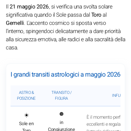
Il
21 maggio 2026
, si verifica una svolta solare
significativa quando il Sole passa dal
Toro
al
Gemelli
. L'accento cosmico si sposta verso
l'interno, spingendoci delicatamente a dare priorità
alla sicurezza emotiva, alle radici e alla sacralità della
casa.
I grandi transiti astrologici a maggio 2026
ASTRO &
TRANSITO /
INFLUENZA
POSIZIONE
FIGURA
: Vedi l'analisi del transito
☀️
🔘
È il momento perfetto p
in
Sole en
eccellenti e regalarsi 
Congiunzione
Toro