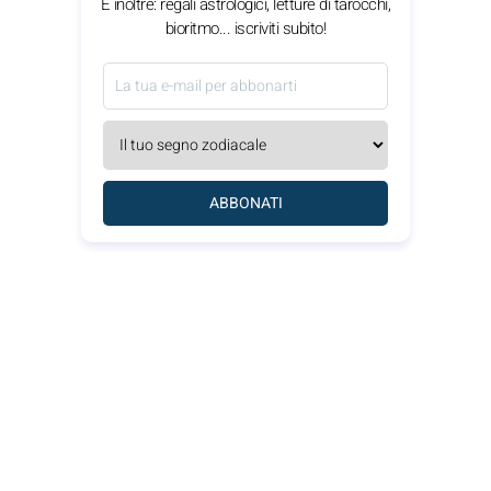
E inoltre: regali astrologici, letture di tarocchi,
bioritmo... iscriviti subito!
ABBONATI