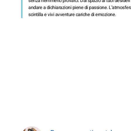
senza nemmeno provarci. Dai spazio ai tuoi desideri e sm
andare a dichiarazioni piene di passione. L’atmosfera 
scintilla e vivi avventure cariche di emozione.