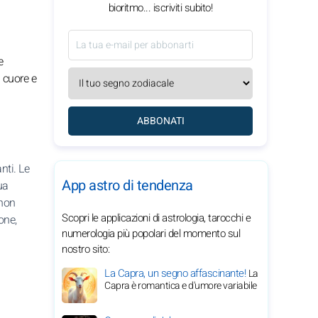
bioritmo... iscriviti subito!
e
l cuore e
ABBONATI
nti. Le
App astro di tendenza
ua
 non
Scopri le applicazioni di astrologia, tarocchi e
one,
numerologia più popolari del momento sul
nostro sito:
La Capra, un segno affascinante!
La
Capra è romantica e d'umore variabile