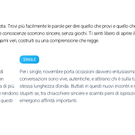
. Trovi più facilmente le parole per dire quello che provi e quello ch
 conoscenze scorrono sincere, senza giochi. Ti senti libero di aprire i
egami veri, costruiti su una comprensione che regge.
SINGLE
di
Per i single, novembre porta occasioni davvero entusiasma
on
conversazioni sono vive, autentiche, e attirano chi è sulla t
 di più.
stessa lunghezza d’onda. Buttati in questi nuovi incontri e
 e rendono
stupirti se, tra chiacchiere sincere e scambi pieni di ispirazi
 questi
emergono affinità importanti.