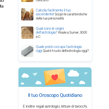
sci
ciascuno
lla
Calcola facilmente il tuo
ascendente!
Scopri le caratteristiche
della tua personalità
Quali sono le origini
dell'astrologia?
Risale a Sumer, 3000
a.C.
Quale posto occupa l'astrologia
oggi
Qual è il ruolo dell'astrologia oggi?
Il tuo Oroscopo Quotidiano
E inoltre: regali astrologici, letture di tarocchi,