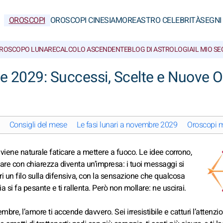
OROSCOPI
OROSCOPI CINESI
AMORE
ASTRO CELEBRITÀ
SEGNI
ROSCOPO LUNARE
CALCOLO ASCENDENTE
BLOG DI ASTROLOGIA
IL MIO S
e 2029: Successi, Scelte e Nuove O
Consigli del mese
Le fasi lunari a novembre 2029
Oroscopi m
viene naturale faticare a mettere a fuoco. Le idee corrono,
are con chiarezza diventa un’impresa: i tuoi messaggi si
i un filo sulla difensiva, con la sensazione che qualcosa
 si fa pesante e ti rallenta. Però non mollare: ne uscirai.
re, l’amore ti accende davvero. Sei irresistibile e catturi l’attenzi