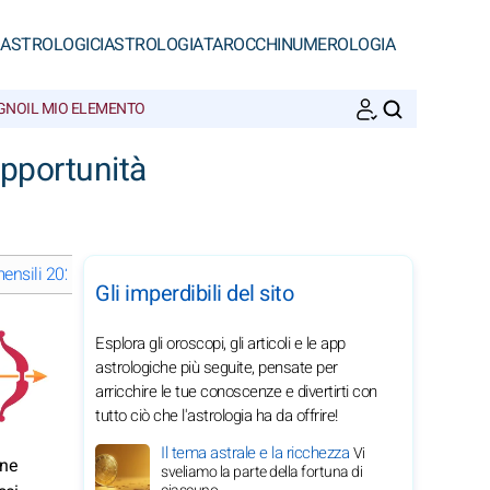
 ASTROLOGICI
ASTROLOGIA
TAROCCHI
NUMEROLOGIA
EGNO
IL MIO ELEMENTO
CERCA
pportunità
ensili 2029 del Sagittario: scegli un mese
Gli imperdibili del sito
Esplora gli oroscopi, gli articoli e le app
astrologiche più seguite, pensate per
arricchire le tue conoscenze e divertirti con
tutto ciò che l'astrologia ha da offrire!
Il tema astrale e la ricchezza
Vi
one
sveliamo la parte della fortuna di