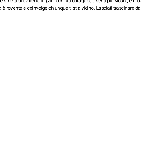
etti di trattenerti: parli con più coraggio, ti senti più sicuro, e ti la
è rovente e coinvolge chiunque ti stia vicino. Lasciati trascinare da