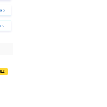
ario
rio
ILE