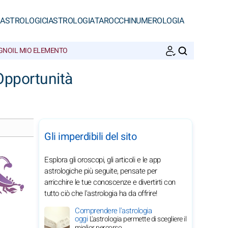
 ASTROLOGICI
ASTROLOGIA
TAROCCHI
NUMEROLOGIA
EGNO
IL MIO ELEMENTO
CERCA
Opportunità
Gli imperdibili del sito
Esplora gli oroscopi, gli articoli e le app
astrologiche più seguite, pensate per
arricchire le tue conoscenze e divertirti con
tutto ciò che l'astrologia ha da offrire!
Comprendere l'astrologia
oggi
L'astrologia permette di scegliere il
miglior percorso