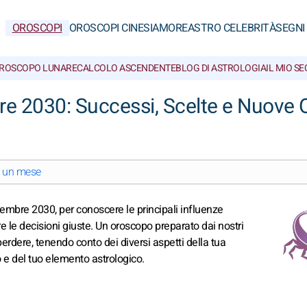
OROSCOPI
OROSCOPI CINESI
AMORE
ASTRO CELEBRITÀ
SEGNI
ROSCOPO LUNARE
CALCOLO ASCENDENTE
BLOG DI ASTROLOGIA
IL MIO S
e 2030: Successi, Scelte e Nuove 
i un mese
ettembre 2030, per conoscere le principali influenze
e le decisioni giuste. Un oroscopo preparato dai nostri
 perdere, tenendo conto dei diversi aspetti della tua
o e del tuo elemento astrologico.