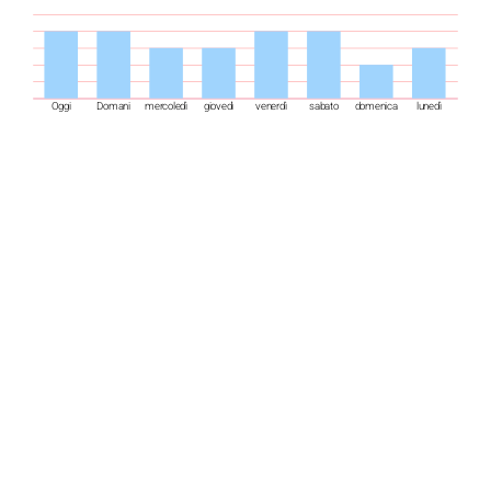
Oggi
Domani
mercoledì
giovedì
venerdì
sabato
domenica
lunedì