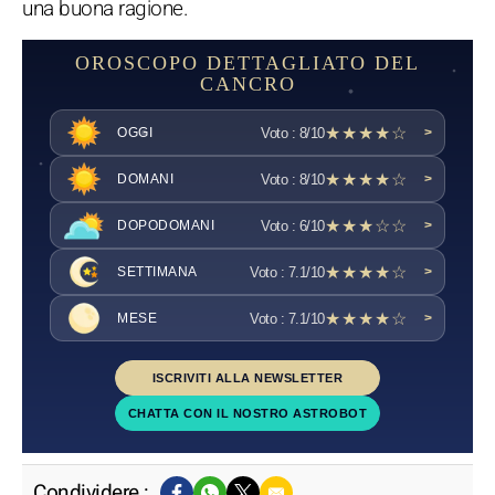
una buona ragione.
OROSCOPO DETTAGLIATO DEL
CANCRO
★★★★☆
Voto : 8/10
OGGI
>
★★★★☆
Voto : 8/10
DOMANI
>
★★★☆☆
Voto : 6/10
DOPODOMANI
>
★★★★☆
Voto : 7.1/10
SETTIMANA
>
★★★★☆
Voto : 7.1/10
MESE
>
ISCRIVITI ALLA NEWSLETTER
CHATTA CON IL NOSTRO ASTROBOT
Condividere :