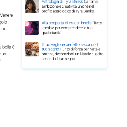
Astrologia di Tyra Banks
Carisma,
ambizione e creatività uniche nel
profilo astrologico di Tyra Banks.
 Venere
golo
Alla scoperta di oracoli insoliti!
Tutte
le chiavi per comprendere la tua
vano
quotidianità
Il tuo veglione perfetto secondo il
 bella è,
tuo segno
Punto di forza per Natale:
e un
pranzo, decorazioni, un Natale riuscito
secondo il tuo segno
e