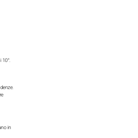
i 10°.
ndenze.
re
ano in