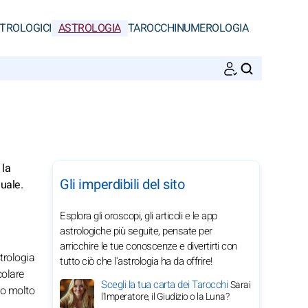
STROLOGICI
ASTROLOGIA
TAROCCHI
NUMEROLOGIA
CERCA
 la
Gli imperdibili del sito
duale.
Esplora gli oroscopi, gli articoli e le app
astrologiche più seguite, pensate per
arricchire le tue conoscenze e divertirti con
strologia
tutto ciò che l'astrologia ha da offrire!
colare
Scegli la tua carta dei Tarocchi
Sarai
ono molto
l'Imperatore, il Giudizio o la Luna?