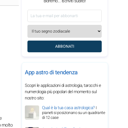
bioritmo... iscriviti subito!
ABBONATI
App astro di tendenza
Scopri le applicazioni di astrologia, tarocchi e
numerologia più popolari del momento sul
nostro sito:
Qual è la tua casa astrologica?
I
pianeti si posizionano su un quadrante
di 12 case
e
o molto