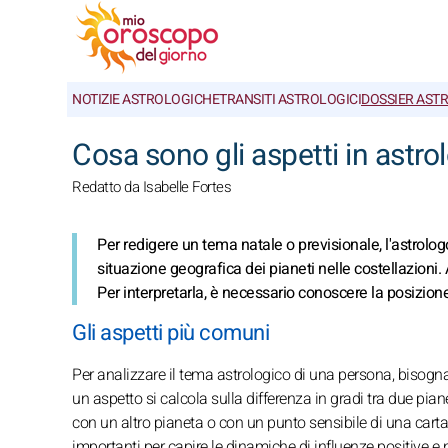
NOTIZIE ASTROLOGICHE
TRANSITI ASTROLOGICI
DOSSIER AST
Cosa sono gli aspetti in astro
Redatto da Isabelle Fortes
Per redigere un tema natale o previsionale, l'astrologo
situazione geografica dei pianeti nelle costellazioni.
Per interpretarla, è necessario conoscere la posizione
Gli aspetti più comuni
Per analizzare il tema astrologico di una persona, bisogna c
un aspetto si calcola sulla differenza in gradi tra due pia
con un altro pianeta o con un punto sensibile di una carta d
importanti per capire le dinamiche di influenze positive e