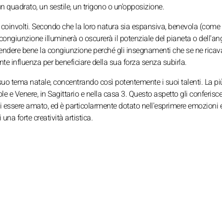
un quadrato, un sestile, un trigono o un'opposizione.
 coinvolti. Secondo che la loro natura sia espansiva, benevola (come
a congiunzione illuminerà o oscurerà il potenziale del pianeta o dell'an
endere bene la congiunzione perché gli insegnamenti che se ne rica
e influenza per beneficiare della sua forza senza subirla.
o tema natale, concentrando così potentemente i suoi talenti. La più
le e Venere, in Sagittario e nella casa 3. Questo aspetto gli conferisc
 essere amato, ed è particolarmente dotato nell'esprimere emozioni 
na forte creatività artistica.