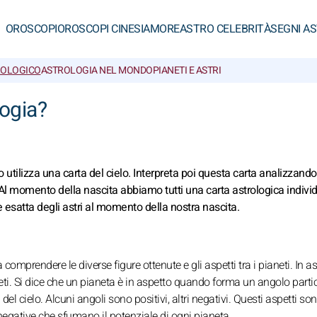
OROSCOPI
OROSCOPI CINESI
AMORE
ASTRO CELEBRITÀ
SEGNI A
ROLOGICO
ASTROLOGIA NEL MONDO
PIANETI E ASTRI
logia?
 utilizza una carta del cielo. Interpreta poi questa carta analizzando
 Al momento della nascita abbiamo tutti una carta astrologica indivi
 esatta degli astri al momento della nostra nascita.
omprendere le diverse figure ottenute e gli aspetti tra i pianeti. In a
neti. Si dice che un pianeta è in aspetto quando forma un angolo parti
el cielo. Alcuni angoli sono positivi, altri negativi. Questi aspetti s
 negative che sfumano il potenziale di ogni pianeta.