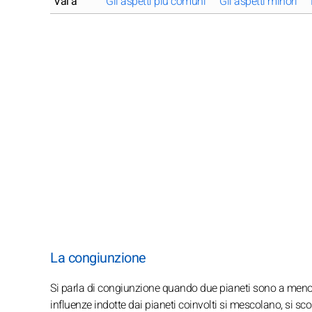
Vai a
Gli aspetti più comuni
Gli aspetti minori
La congiunzione
Si parla di congiunzione quando due pianeti sono a meno d
influenze indotte dai pianeti coinvolti si mescolano, si 