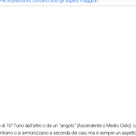
Per le previsioni, contano solo gli aspetti maggiori
i 10° l'uno dall'altro o da un "angolo" (Ascendente o Medio Cielo). L
scontrano o si armonizzano a seconda dei casi, ma è sempre un aspett