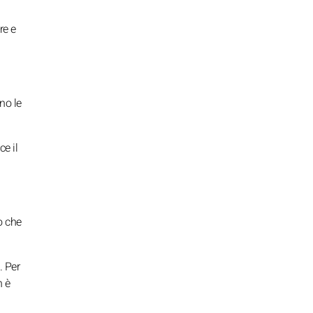
re e
no le
ce il
o che
. Per
n è