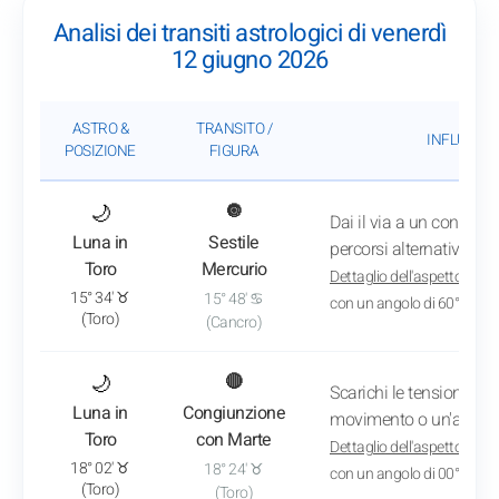
Analisi dei transiti astrologici di venerdì
12 giugno 2026
ASTRO &
TRANSITO /
INFLUENZA
POSIZIONE
FIGURA
: Vedi l'analisi del transito
🌙
🔘
Dai il via a un confront
Luna in
Sestile
percorsi alternativi fuo
Toro
Mercurio
Dettaglio dell'aspetto
: App
15° 34' ♉
15° 48' ♋
con un angolo di 60° 15'
(Toro)
(Cancro)
: Vedi l'analisi del transito
🌙
🔴
Scarichi le tensioni acc
Luna in
Congiunzione
movimento o un'attività
Toro
con Marte
Dettaglio dell'aspetto
: App
18° 02' ♉
18° 24' ♉
con un angolo di 00° 22'
(Toro)
(Toro)