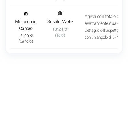
: Vedi l'analisi del transito
🔘
🔴
Agisci con totale cons
Mercurio in
Sestile Marte
esattamente quale desi
Cancro
18° 24' ♉
Dettaglio dell'aspetto
: App
(Toro)
16° 00' ♋
con un angolo di 57° 35'
(Cancro)