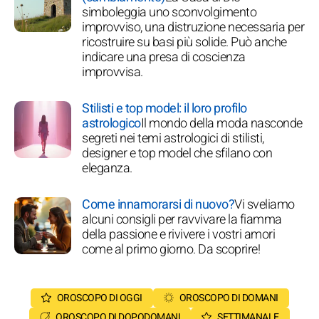
simboleggia uno sconvolgimento
improvviso, una distruzione necessaria per
ricostruire su basi più solide. Può anche
indicare una presa di coscienza
improvvisa.
Stilisti e top model: il loro profilo
astrologico
Il mondo della moda nasconde
segreti nei temi astrologici di stilisti,
designer e top model che sfilano con
eleganza.
Come innamorarsi di nuovo?
Vi sveliamo
alcuni consigli per ravvivare la fiamma
della passione e rivivere i vostri amori
come al primo giorno. Da scoprire!
OROSCOPO DI OGGI
OROSCOPO DI DOMANI
OROSCOPO DI DOPODOMANI
SETTIMANALE