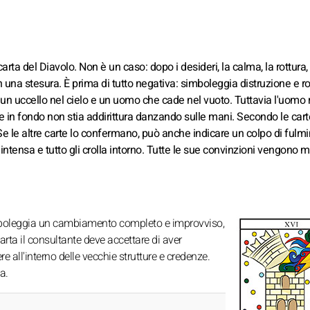
rta del Diavolo. Non è un caso: dopo i desideri, la calma, la rottura, 
n una stesura. È prima di tutto negativa: simboleggia distruzione e rot
un uccello nel cielo e un uomo che cade nel vuoto. Tuttavia l'uomo 
 in fondo non stia addirittura danzando sulle mani. Secondo le cart
 Se le altre carte lo confermano, può anche indicare un colpo di fulm
tensa e tutto gli crolla intorno. Tutte le sue convinzioni vengono 
 simboleggia un cambiamento completo e improvviso,
rta il consultante deve accettare di aver
e all'interno delle vecchie strutture e credenze.
a.