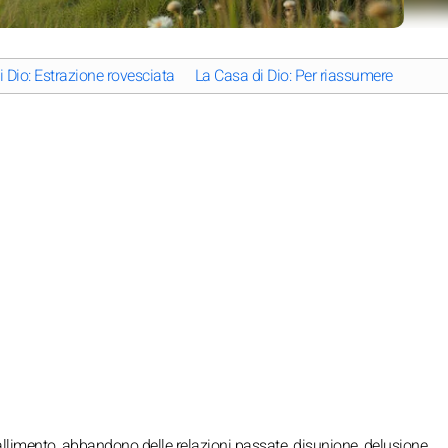
 Dio: Estrazione rovesciata
La Casa di Dio: Per riassumere
, fallimento, abbandono delle relazioni passate, disunione, delusione.