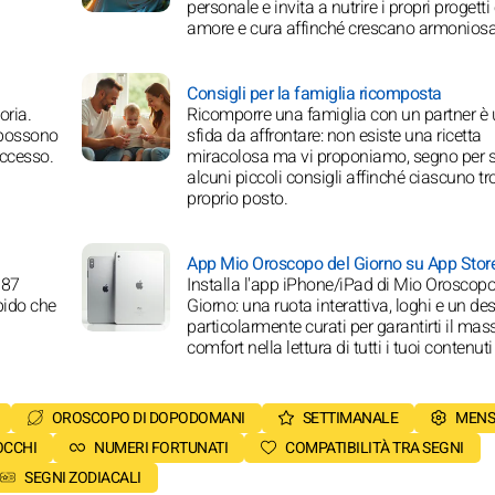
personale e invita a nutrire i propri progetti
amore e cura affinché crescano armonios
Consigli per la famiglia ricomposta
oria.
Ricomporre una famiglia con un partner è
i possono
sfida da affrontare: non esiste una ricetta
uccesso.
miracolosa ma vi proponiamo, segno per 
alcuni piccoli consigli affinché ciascuno trov
proprio posto.
App Mio Oroscopo del Giorno su App Stor
 87
Installa l'app iPhone/iPad di Mio Oroscopo
apido che
Giorno: una ruota interattiva, loghi e un de
particolarmente curati per garantirti il ma
comfort nella lettura di tutti i tuoi contenuti
OROSCOPO DI DOPODOMANI
SETTIMANALE
MENS
OCCHI
NUMERI FORTUNATI
COMPATIBILITÀ TRA SEGNI
SEGNI ZODIACALI