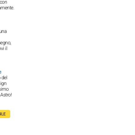
 con
amente.
 una
segno,
i il
e
 del
sign
ssimo
 Astro!
ILE