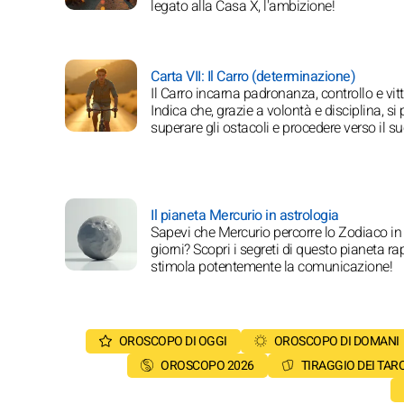
legato alla Casa X, l'ambizione!
Carta VII: Il Carro (determinazione)
Il Carro incarna padronanza, controllo e vitt
Indica che, grazie a volontà e disciplina, s
superare gli ostacoli e procedere verso il s
Il pianeta Mercurio in astrologia
Sapevi che Mercurio percorre lo Zodiaco in
giorni? Scopri i segreti di questo pianeta r
stimola potentemente la comunicazione!
OROSCOPO DI OGGI
OROSCOPO DI DOMANI
OROSCOPO 2026
TIRAGGIO DEI TAR