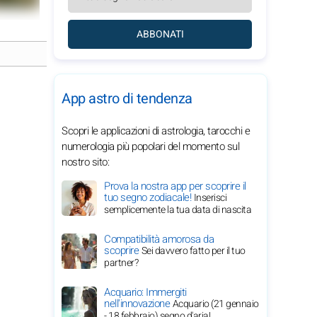
ABBONATI
App astro di tendenza
Scopri le applicazioni di astrologia, tarocchi e
numerologia più popolari del momento sul
nostro sito:
Prova la nostra app per scoprire il
tuo segno zodiacale!
Inserisci
semplicemente la tua data di nascita
Compatibilità amorosa da
scoprire
Sei davvero fatto per il tuo
partner?
Acquario: Immergiti
nell'innovazione
Acquario (21 gennaio
- 18 febbraio) segno d'aria!