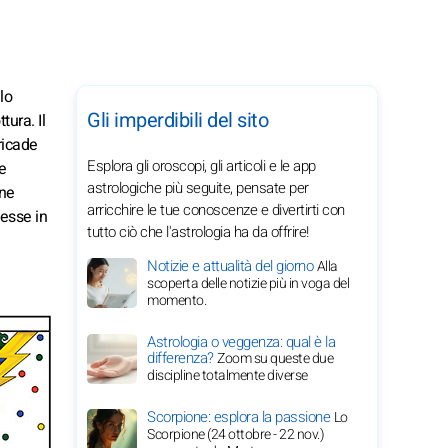
lo
Gli imperdibili del sito
tura. Il
ricade
Esplora gli oroscopi, gli articoli e le app
e
astrologiche più seguite, pensate per
ine
arricchire le tue conoscenze e divertirti con
messe in
tutto ciò che l'astrologia ha da offrire!
Notizie e attualità del giorno
Alla
scoperta delle notizie più in voga del
momento.
Astrologia o veggenza: qual è la
differenza?
Zoom su queste due
discipline totalmente diverse
Scorpione: esplora la passione
Lo
Scorpione (24 ottobre - 22 nov.)