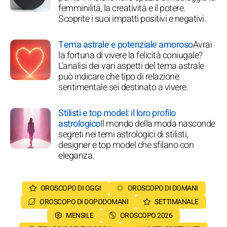
femminilità, la creatività e il potere.
Scoprite i suoi impatti positivi e negativi.
Tema astrale e potenziale amoroso
Avrai
la fortuna di vivere la felicità coniugale?
L'analisi dei vari aspetti del tema astrale
può indicare che tipo di relazione
sentimentale sei destinato a vivere.
Stilisti e top model: il loro profilo
astrologico
Il mondo della moda nasconde
segreti nei temi astrologici di stilisti,
designer e top model che sfilano con
eleganza.
OROSCOPO DI OGGI
OROSCOPO DI DOMANI
OROSCOPO DI DOPODOMANI
SETTIMANALE
MENSILE
OROSCOPO 2026