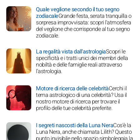
Quale veglione secondo il tuo segno
zodiacale
Grande festa, serata tranquilla o
sorpresa improvvisata: scopri l'atmosfera
del veglione che corrisponde al tuo segno
zodiacale.
La regalità vista dall'astrologia
Scopri le
specificità e i tratti unici dei membri della
nobiltà e delle famiglie reali attraverso
l'astrologia.
Motore di ricerca delle celebrità
Cerchi il
tema astrologico di una celebrità? Usa il
nostro motore di ricerca per trovare il
profilo delle tue celebrità preferite.
I segreti nascosti della Luna Nera
Cos'è la
Luna Nera, anche chiamata Lilith? Questo
punto invisibile nello spazio simboleggia la