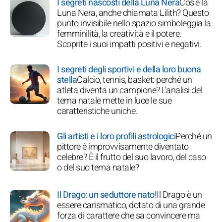
I segreti nascosti della Luna Nera
Cos'è la
Luna Nera, anche chiamata Lilith? Questo
punto invisibile nello spazio simboleggia la
femminilità, la creatività e il potere.
Scoprite i suoi impatti positivi e negativi.
I segreti degli sportivi e della loro buona
stella
Calcio, tennis, basket: perché un
atleta diventa un campione? L'analisi del
tema natale mette in luce le sue
caratteristiche uniche.
Gli artisti e i loro profili astrologici
Perché un
pittore è improvvisamente diventato
celebre? È il frutto del suo lavoro, del caso
o del suo tema natale?
Il Drago: un seduttore nato!
Il Drago è un
essere carismatico, dotato di una grande
forza di carattere che sa convincere ma