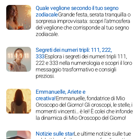
Quale veglione secondo il tuo segno
zodiacale
Grande festa, serata tranquilla o
sorpresa improvvisata: scopri l'atmosfera
del veglione che corrisponde al tuo segno
zodiacale.
Segreti dei numeri tripli: 111, 222,
333
Esplora i segreti dei numeri tripli 111,
222 e 333 nella numerologia e scopri il loro
messaggio trasformativo e consigli
preziosi.
Emmanuelle, Ariete e
creativa!
Emmanuelle, fondatrice di Mio
Oroscopo del Giorno! Gli oroscopi, le stelle, i
momenti vincenti... è lei! È colei che infonde
la dinamica di Mio Oroscopo del Giorno!
Notizie sulle star
Le ultime notizie sulle tue