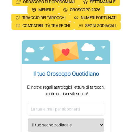
OROSCOPO DI DOPODOMANI
SETTIMANALE
MENSILE
OROSCOPO 2026
TIRAGGIO DEI TAROCCHI
NUMERI FORTUNATI
COMPATIBILITÀ TRA SEGNI
SEGNI ZODIACALI
Il tuo Oroscopo Quotidiano
E inoltre: regali astrologici, letture di tarocchi,
bioritmo... iscriviti subito!