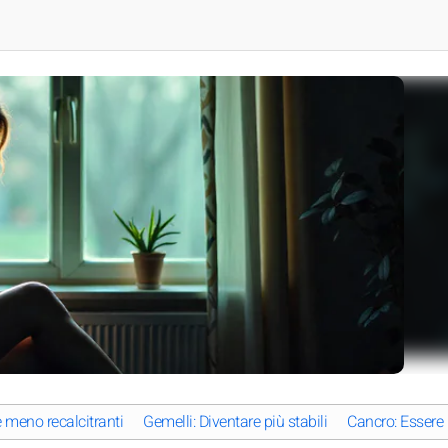
e meno recalcitranti
Gemelli: Diventare più stabili
Cancro: Essere