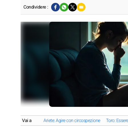
Condividere :
Vai a
Ariete: Agire con circospezione
Toro: Esser