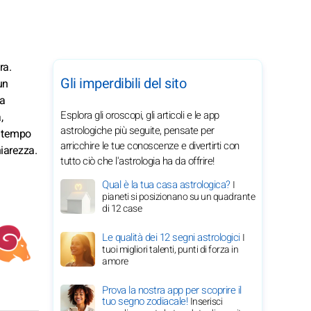
ra.
Gli imperdibili del sito
un
ta
Esplora gli oroscopi, gli articoli e le app
,
astrologiche più seguite, pensate per
di tempo
arricchire le tue conoscenze e divertirti con
hiarezza.
tutto ciò che l'astrologia ha da offrire!
Qual è la tua casa astrologica?
I
pianeti si posizionano su un quadrante
di 12 case
Le qualità dei 12 segni astrologici
I
tuoi migliori talenti, punti di forza in
amore
Prova la nostra app per scoprire il
tuo segno zodiacale!
Inserisci