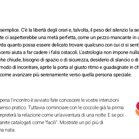
plice. C'è la libertà degli orari e, talvolta, il peso del silenzio la se
arte ci aspetterebbe una metà perfetta, come un pezzo mancante in 
rda quanto possa essere delicato trovare qualcuno con cui ci si sen
rsi aiuta a far cadere i falsi ostacoli. L'astrologia non impone nulla
e che chiude, bisogno di spazio o di sicurezza, desiderio di slancio o 
modo di incontrare, aprite la porta al giusto ritmo e guadagnate in c
 come avanzare più serenamente verso quella persona speciale.
pena l'incontro è avviato fate conoscere le vostre intenzioni
 senso pratico. Tuttavia cominciare con le coccole già la prima
erpreterà la relazione come un'avventura di una notte. E se poi
arete catalogati come "facili". Mostrate un po' più di
na nata.