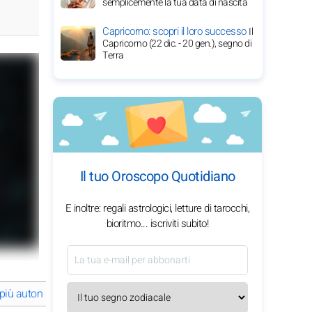
semplicemente la tua data di nascita
Capricorno: scopri il loro successo
Il
Capricorno (22 dic. - 20 gen.), segno di
Terra
Il tuo Oroscopo Quotidiano
E inoltre: regali astrologici, letture di tarocchi,
bioritmo... iscriviti subito!
 più autonomi
Leone: Fare la parte delle cose
Vergine: Essere più