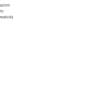
razioni
nto
reatività