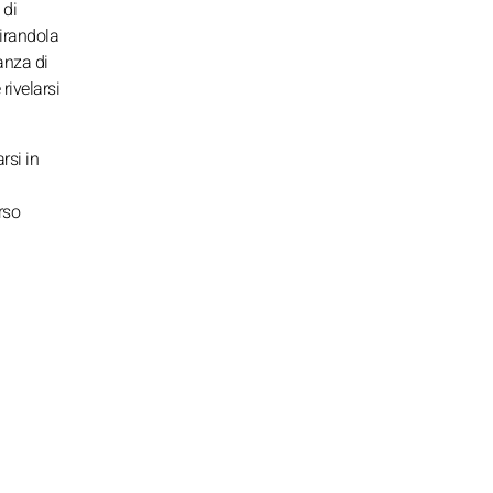
 di
tirandola
anza di
rivelarsi
rsi in
rso