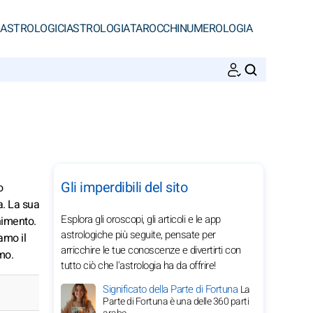
 ASTROLOGICI
ASTROLOGIA
TAROCCHI
NUMEROLOGIA
CERCA
Gli imperdibili del sito
o
a. La sua
Esplora gli oroscopi, gli articoli e le app
enimento.
astrologiche più seguite, pensate per
amo il
arricchire le tue conoscenze e divertirti con
mo.
tutto ciò che l'astrologia ha da offrire!
Significato della Parte di Fortuna
La
Parte di Fortuna è una delle 360 parti