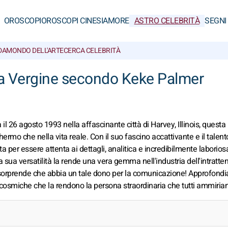
OROSCOPI
OROSCOPI CINESI
AMORE
ASTRO CELEBRITÀ
SEGNI
DA
MONDO DELL'ARTE
CERCA CELEBRITÀ
lla Vergine secondo Keke Palmer
l 26 agosto 1993 nella affascinante città di Harvey, Illinois, questa
ermo che nella vita reale. Con il suo fascino accattivante e il talent
ota per essere attenta ai dettagli, analitica e incredibilmente laborios
la sua versatilità la rende una vera gemma nell'industria dell'intratt
sorprende che abbia un tale dono per la comunicazione! Approfondi
e cosmiche che la rendono la persona straordinaria che tutti ammiria