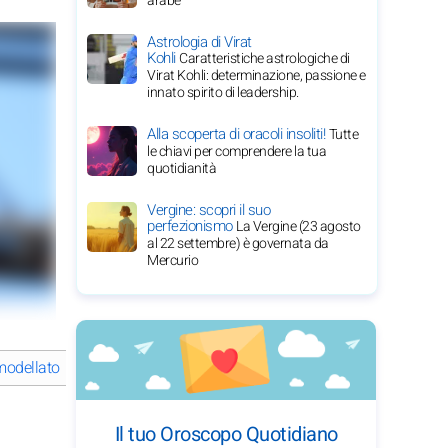
arabe
Astrologia di Virat
Kohli
Caratteristiche astrologiche di
Virat Kohli: determinazione, passione e
innato spirito di leadership.
Alla scoperta di oracoli insoliti!
Tutte
le chiavi per comprendere la tua
quotidianità
Vergine: scopri il suo
perfezionismo
La Vergine (23 agosto
al 22 settembre) è governata da
Mercurio
dellato Keke Palmer la sua carriera impressionante?
Il viaggio 
Il tuo Oroscopo Quotidiano