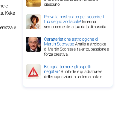
ciascuno
me e
za. Keke
Prova la nostra app per scoprire il
tuo segno zodiacale!
Inserisci
semplicemente la tua data di nascita
gerezza e
Caratteristiche astrologiche di
Martin Scorsese
Analisi astrologica
di Martin Scorsese: talento, passione e
forza creativa.
Bisogna temere gli aspetti
negativi?
Ruolo delle quadrature e
delle opposizioni in un tema natale