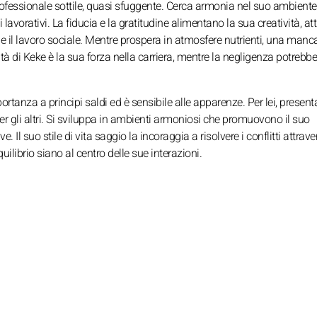
professionale sottile, quasi sfuggente. Cerca armonia nel suo ambiente
avorativi. La fiducia e la gratitudine alimentano la sua creatività, at
a e il lavoro sociale. Mentre prospera in atmosfere nutrienti, una manc
tà di Keke è la sua forza nella carriera, mentre la negligenza potrebbe 
tanza a principi saldi ed è sensibile alle apparenze. Per lei, presenta
per gli altri. Si sviluppa in ambienti armoniosi che promuovono il suo
. Il suo stile di vita saggio la incoraggia a risolvere i conflitti attrave
ilibrio siano al centro delle sue interazioni.