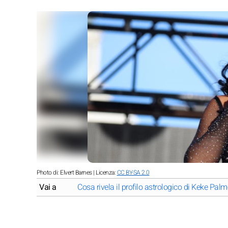
Photo di: Elvert Barnes | Licenza:
CC BY-SA 2.0
Vai a
Cosa rivela il profilo astrologico di Keke Palm