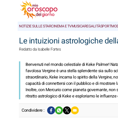
NOTIZIE SULLE STAR
CINEMA E TV
MUSICA
REGALITÀ
SPORT
MO
Le intuizioni astrologiche de
Redatto da Isabelle Fortes
Benvenuti nel mondo celestiale di Keke Palmer! Nata i
favolosa Vergine è una stella splendente sia sullo sch
straordinario, Keke incarna lo spirito della Vergine, n
capacità di connettersi con il pubblico e di mostrare 
Inoltre, con Mercurio come pianeta governante, non 
ritratto astrologico di Keke e esploriamo le influenz
Condividere :