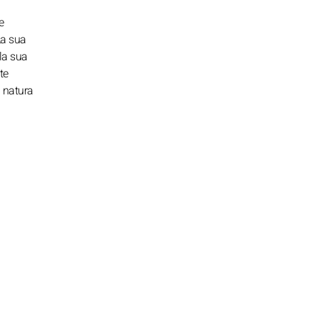
e
La sua
la sua
te
a natura