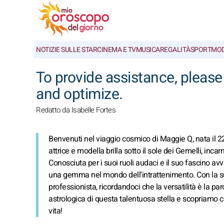
NOTIZIE SULLE STAR
CINEMA E TV
MUSICA
REGALITÀ
SPORT
MO
To provide assistance, please
and optimize.
Redatto da Isabelle Fortes
Benvenuti nel viaggio cosmico di Maggie Q, nata il 2
attrice e modella brilla sotto il sole dei Gemelli, inca
Conosciuta per i suoi ruoli audaci e il suo fascino a
una gemma nel mondo dell'intrattenimento. Con la sua 
professionista, ricordandoci che la versatilità è la pa
astrologica di questa talentuosa stella e scopriamo c
vita!