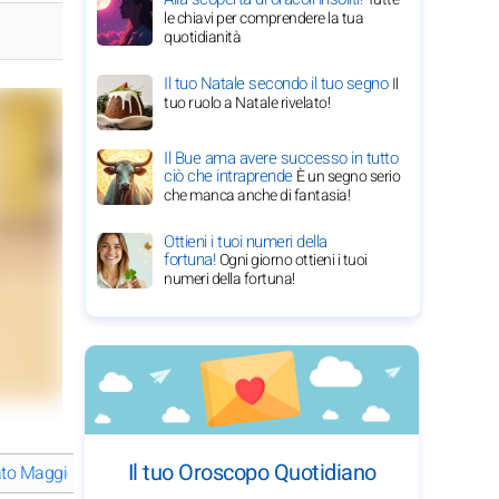
le chiavi per comprendere la tua
quotidianità
Il tuo Natale secondo il tuo segno
Il
tuo ruolo a Natale rivelato!
Il Bue ama avere successo in tutto
ciò che intraprende
È un segno serio
che manca anche di fantasia!
Ottieni i tuoi numeri della
fortuna!
Ogni giorno ottieni i tuoi
numeri della fortuna!
Il tuo Oroscopo Quotidiano
 Maggie Q la sua carriera di successo?
Il viaggio ispiratore di M