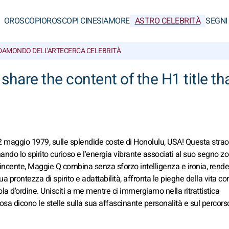
OROSCOPI
OROSCOPI CINESI
AMORE
ASTRO CELEBRITÀ
SEGNI
DA
MONDO DELL'ARTE
CERCA CELEBRITÀ
 share the content of the H1 title t
2 maggio 1979, sulle splendide coste di Honolulu, USA! Questa strao
rnando lo spirito curioso e l'energia vibrante associati al suo segno z
vvincente, Maggie Q combina senza sforzo intelligenza e ironia, rend
prontezza di spirito e adattabilità, affronta le pieghe della vita c
rola d'ordine. Unisciti a me mentre ci immergiamo nella ritrattistica
osa dicono le stelle sulla sua affascinante personalità e sul percors