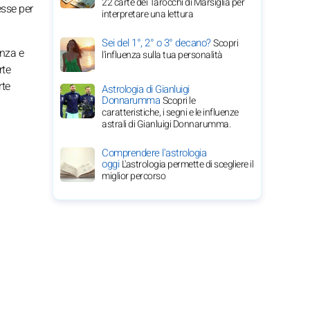
22 carte dei Tarocchi di Marsiglia per
esse per
interpretare una lettura
Sei del 1°, 2° o 3° decano?
Scopri
enza e
l'influenza sulla tua personalità
rte
rte
Astrologia di Gianluigi
Donnarumma
Scopri le
caratteristiche, i segni e le influenze
astrali di Gianluigi Donnarumma.
Comprendere l'astrologia
oggi
L'astrologia permette di scegliere il
miglior percorso