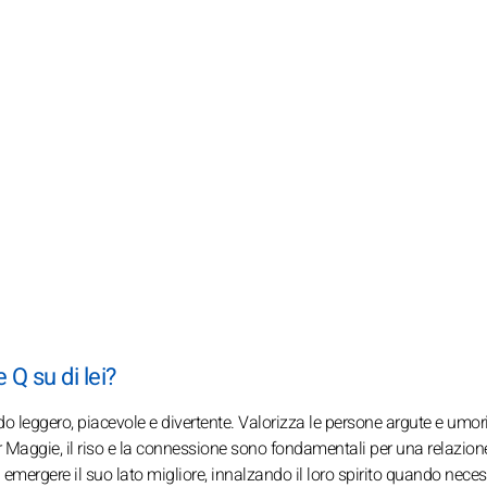
 Q su di lei?
do leggero, piacevole e divertente. Valorizza le persone argute e umor
er Maggie, il riso e la connessione sono fondamentali per una relazione
a emergere il suo lato migliore, innalzando il loro spirito quando neces