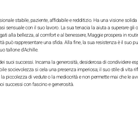
onale stabile, paziente, affidabile e redditizio. Ha una visione solida
si sensuale con il suo lavoro. La sua tenacia la aiuta a superare gli o
egati alla bellezza, al comfort e al benessere, Maggie prospera in routi
ità può rappresentare una sfida. Alla fine, la sua resistenza è il suo p
uo tallone d'Achille.
ei suoi successi. Incarna la generosità, desiderosa di condividere es
le socievolezza si cela una presenza imperiosa; il suo stile di vita rif
 la piccolezza di vedute o la mediocrità e non permette mai che le av
uoi successi con fascino e generosità.