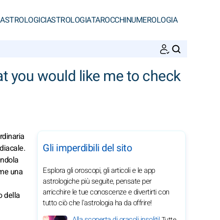
 ASTROLOGICI
ASTROLOGIA
TAROCCHI
NUMEROLOGIA
CERCA
hat you would like me to check
rdinaria
Gli imperdibili del sito
odiacale.
endola
Esplora gli oroscopi, gli articoli e le app
ome una
astrologiche più seguite, pensate per
arricchire le tue conoscenze e divertirti con
o della
tutto ciò che l'astrologia ha da offrire!
Alla scoperta di oracoli insoliti!
Tutte