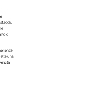
 e
stacoli,
ne
unto di
perienze
lette una
versità