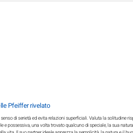
le Pfeiffer rivelato
 senso di serietà ed evita relazioni superficiali. Valuta la solitudine ris
ele e possessiva, una volta trovato qualcuno di speciale, la sua natur
 vita. Il suo partner ideale apprezza la semplicità, la natura e il buo