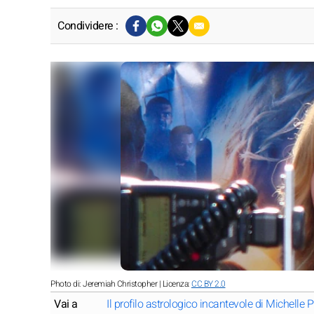
Condividere :
Photo di: Jeremiah Christopher | Licenza:
CC BY 2.0
Vai a
Il profilo astrologico incantevole di Michelle Pf