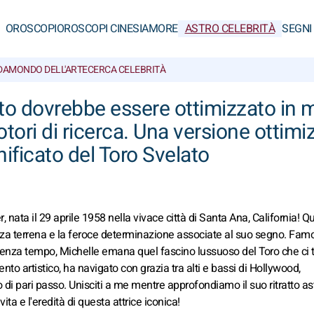
OROSCOPI
OROSCOPI CINESI
AMORE
ASTRO CELEBRITÀ
SEGNI
DA
MONDO DELL'ARTE
CERCA CELEBRITÀ
elato dovrebbe essere ottimizzato in
motori di ricerca. Una versione ottim
gnificato del Toro Svelato
 nata il 29 aprile 1958 nella vivace città di Santa Ana, California! Q
anza terrena e la feroce determinazione associate al suo segno. Fam
a senza tempo, Michelle emana quel fascino lussuoso del Toro che ci 
lento artistico, ha navigato con grazia tra alti e bassi di Hollywood,
di pari passo. Unisciti a me mentre approfondiamo il suo ritratto as
a e l'eredità di questa attrice iconica!