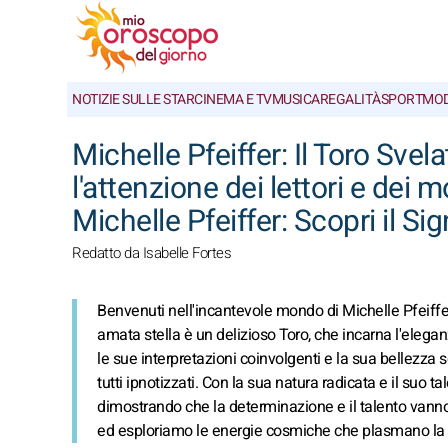
NOTIZIE SULLE STAR
CINEMA E TV
MUSICA
REGALITÀ
SPORT
MO
Michelle Pfeiffer: Il Toro Sv
l'attenzione dei lettori e dei 
Michelle Pfeiffer: Scopri il Si
Redatto da Isabelle Fortes
Benvenuti nell'incantevole mondo di Michelle Pfeiffer,
amata stella è un delizioso Toro, che incarna l'eleg
le sue interpretazioni coinvolgenti e la sua bellezz
tutti ipnotizzati. Con la sua natura radicata e il suo ta
dimostrando che la determinazione e il talento vanno 
ed esploriamo le energie cosmiche che plasmano la vit