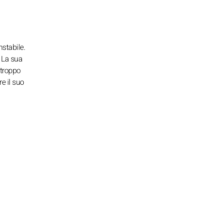
nstabile.
. La sua
 troppo
e il suo