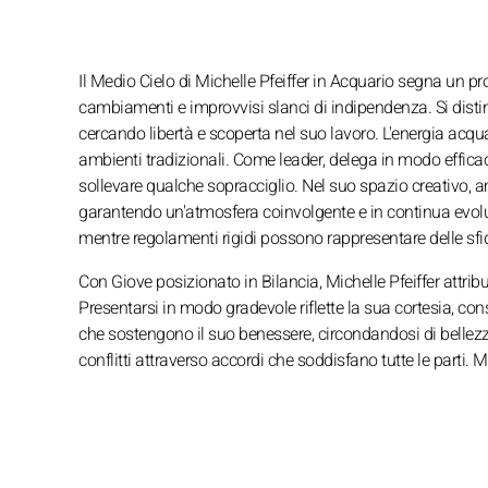
Il Medio Cielo di Michelle Pfeiffer in Acquario segna un pr
cambiamenti e improvvisi slanci di indipendenza. Si disting
cercando libertà e scoperta nel suo lavoro. L'energia acqu
ambienti tradizionali. Come leader, delega in modo effica
sollevare qualche sopracciglio. Nel suo spazio creativo, a
garantendo un'atmosfera coinvolgente e in continua evoluzio
mentre regolamenti rigidi possono rappresentare delle sfi
Con Giove posizionato in Bilancia, Michelle Pfeiffer attri
Presentarsi in modo gradevole riflette la sua cortesia, cons
che sostengono il suo benessere, circondandosi di bellezza e 
conflitti attraverso accordi che soddisfano tutte le parti. M