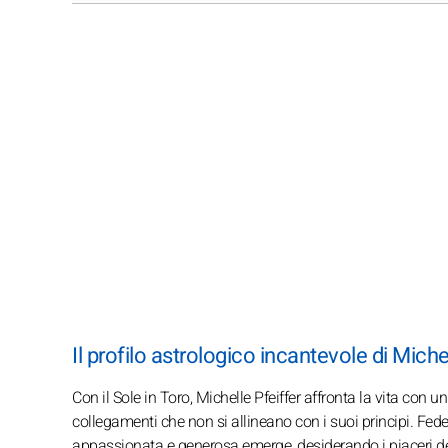
Il profilo astrologico incantevole di Michel
Con il Sole in Toro, Michelle Pfeiffer affronta la vita con un
collegamenti che non si allineano con i suoi principi. Fed
appassionata e generosa emerge, desiderando i piaceri della