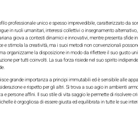
ofilo professionale unico e spesso imprevedibile, caratterizzato da sor
ue in ruoli umanitari, interessi collettivi o insegnamento alternativo,
ariana giova a contesti dinamici e innovativi, mentre presenta sfide in
ce e stimola la creatività, ma i suoi metodi non convenzionali posson
ma organizzarne la disposizione in modo da riflettere il suo gusto uni
ne per tutti coinvolti. La sua forza risiede nel suo spirito indipende
de.
buisce grande importanza a principi immutabili ed è sensibile alle app
iderazione e rispetto per gli altri. Si trova a suo agio in ambienti arm
persone affini. Il suo stile di vita saggio le permette di risolvere cri
ichelle è orgogliosa di essere giusta ed equilibrata in tutte le sue inter