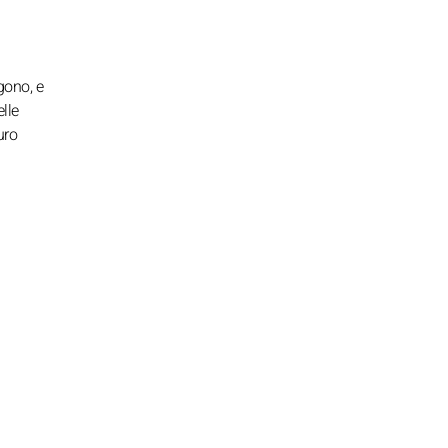
gono, e
lle
uro