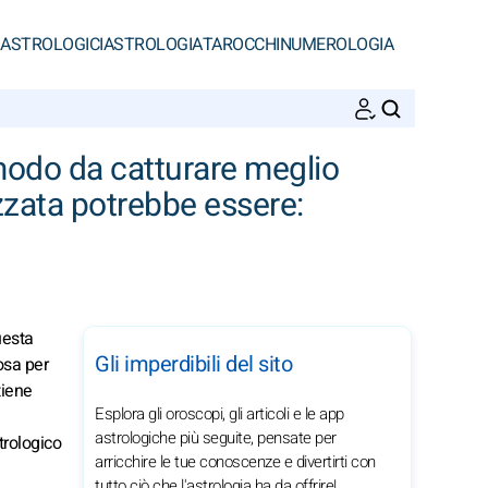
 ASTROLOGICI
ASTROLOGIA
TAROCCHI
NUMEROLOGIA
CERCA
 modo da catturare meglio
izzata potrebbe essere:
uesta
Gli imperdibili del sito
osa per
tiene
Esplora gli oroscopi, gli articoli e le app
astrologiche più seguite, pensate per
trologico
arricchire le tue conoscenze e divertirti con
tutto ciò che l'astrologia ha da offrire!