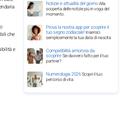
Notizie e attualità del giorno
Alla
endaria
scoperta delle notizie più in voga del
momento.
uo
Prova la nostra app per scoprire il
tuo segno zodiacale!
Inserisci
bili che
semplicemente la tua data di nascita
bilità e
Compatibilità amorosa da
scoprire
Sei davvero fatto per il tuo
partner?
Numerologia 2026
Scopri il tuo
percorso di vita.