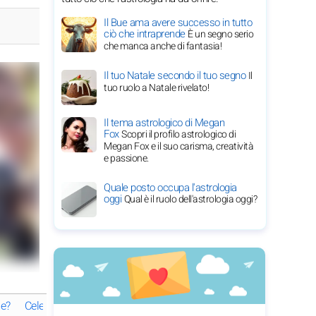
Il Bue ama avere successo in tutto
ciò che intraprende
È un segno serio
che manca anche di fantasia!
Il tuo Natale secondo il tuo segno
Il
tuo ruolo a Natale rivelato!
Il tema astrologico di Megan
Fox
Scopri il profilo astrologico di
Megan Fox e il suo carisma, creatività
e passione.
Quale posto occupa l'astrologia
oggi
Qual è il ruolo dell'astrologia oggi?
le?
Celebrare la carriera cinematografica iconica di Michelle Pfeiffe