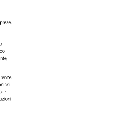
prese,
o
co,
nte,
arenze.
oniosi
si e
azioni.