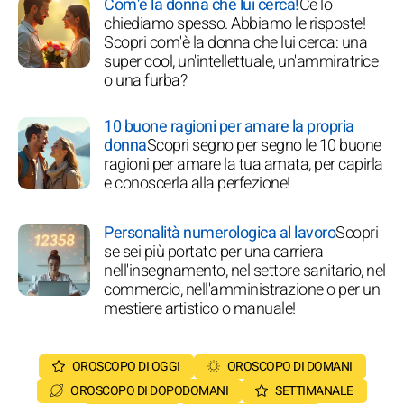
Com'è la donna che lui cerca!
Ce lo
chiediamo spesso. Abbiamo le risposte!
Scopri com'è la donna che lui cerca: una
super cool, un'intellettuale, un'ammiratrice
o una furba?
10 buone ragioni per amare la propria
donna
Scopri segno per segno le 10 buone
ragioni per amare la tua amata, per capirla
e conoscerla alla perfezione!
Personalità numerologica al lavoro
Scopri
se sei più portato per una carriera
nell'insegnamento, nel settore sanitario, nel
commercio, nell'amministrazione o per un
mestiere artistico o manuale!
OROSCOPO DI OGGI
OROSCOPO DI DOMANI
OROSCOPO DI DOPODOMANI
SETTIMANALE