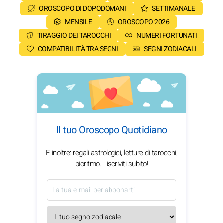
OROSCOPO DI DOPODOMANI
SETTIMANALE
MENSILE
OROSCOPO 2026
TIRAGGIO DEI TAROCCHI
NUMERI FORTUNATI
COMPATIBILITÀ TRA SEGNI
SEGNI ZODIACALI
Il tuo Oroscopo Quotidiano
E inoltre: regali astrologici, letture di tarocchi,
bioritmo... iscriviti subito!