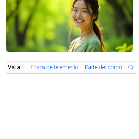
Vai a
Forza dell'elemento
Parte del corpo
Comp