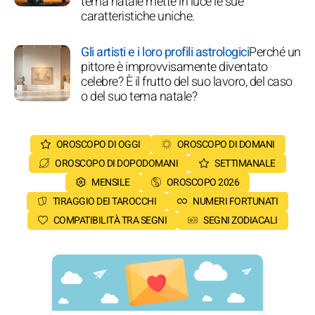
tema natale mette in luce le sue
caratteristiche uniche.
Gli artisti e i loro profili astrologici
Perché un
pittore è improvvisamente diventato
celebre? È il frutto del suo lavoro, del caso
o del suo tema natale?
OROSCOPO DI OGGI
OROSCOPO DI DOMANI
OROSCOPO DI DOPODOMANI
SETTIMANALE
MENSILE
OROSCOPO 2026
TIRAGGIO DEI TAROCCHI
NUMERI FORTUNATI
COMPATIBILITÀ TRA SEGNI
SEGNI ZODIACALI