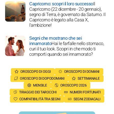
Capricorno: scopri il loro successo
Il
Capricorno (22 dicembre - 20 gennaio),
segno di Terra, è governato da Saturno. Il
Capricorno è legato alla Casa X,
l'ambizione!
Segni che mostrano che sei
innamorato
Hai le farfalle nello stomaco,
curi il tuo look. Scopri in che modo ti
comporti quando sei innamorato?
OROSCOPO DI OGGI
OROSCOPO DI DOMANI
OROSCOPO DI DOPODOMANI
SETTIMANALE
MENSILE
OROSCOPO 2026
TIRAGGIO DEI TAROCCHI
NUMERI FORTUNATI
COMPATIBILITÀ TRA SEGNI
SEGNI ZODIACALI