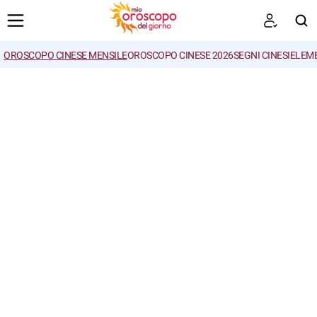
OROSCOPO CINESE MENSILE
OROSCOPO CINESE 2026
SEGNI CINESI
ELEME